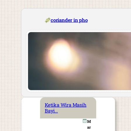
Skip
to
content
coriander in pho
Ketika Wira Masih
Bayi…
M
ar