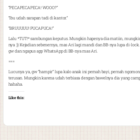
“PECAPECAPECA! WOOO?”
“Ibu udah sarapan tadi di kantor.”
“BRUUUUU! PUCAPUCA!”
Lalu *TUT!* sambungan keputus. Mungkin hapenya dia matiin, mungki
nya :)) Kejadian sebenernya, mas Ari lagi mandi dan BB-nya lupa di-lock
gw dan ngapus app WhatsApp di BB-nya mas Ari.
===
Lucunya ya, gw “hampir” lupa kalo anak ini pernah bayi, pernah ngomong
terusan. Mungkin karena udah terbiasa dengan bawelnya dia yang camp
hahaha.
Like this: