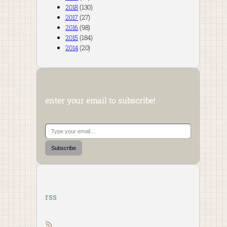
2018
(130)
2017
(27)
2016
(98)
2015
(184)
2014
(20)
enter your email to subscribe!
Type your email…
Subscribe
rss
RSS feed