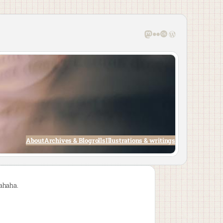
Mastodon
Flickr
Last.fm
WordPress
About
Archives & Blogrolls
Illustrations & writings
ahaha.