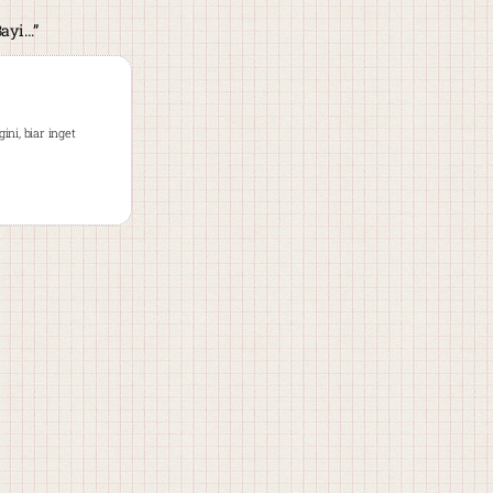
Bayi…”
ni, biar inget