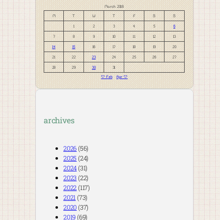
March 2016
M
T
W
T
F
S
S
1
2
3
4
5
6
7
8
9
10
11
12
13
14
15
16
17
18
19
20
21
22
23
24
25
26
27
28
29
30
31
« Feb
Apr »
archives
2026
(56)
2025
(24)
2024
(31)
2023
(22)
2022
(117)
2021
(73)
2020
(37)
2019
(69)