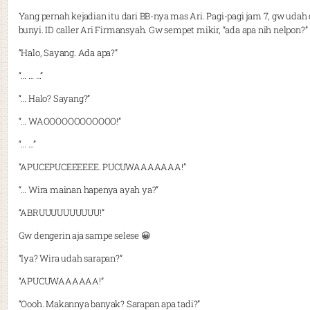
Yang pernah kejadian itu dari BB-nya mas Ari. Pagi-pagi jam 7, gw uda
bunyi. ID caller Ari Firmansyah. Gw sempet mikir, “ada apa nih nelpon?”
“Halo, Sayang. Ada apa?”
“… … …”
“… Halo? Sayang?”
“… WAOOOOOOOOOOOO!”
“… …”
“APUCEPUCEEEEEE. PUCUWAAAAAAA!”
“… Wira mainan hapenya ayah ya?”
“ABRUUUUUUUUUU!”
Gw dengerin aja sampe selese 😀
“Iya? Wira udah sarapan?”
“APUCUWAAAAAA!”
“Oooh. Makannya banyak? Sarapan apa tadi?”