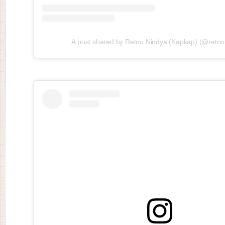
A post shared by Retno Nindya (Kapkap) (@retno