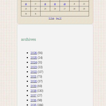
16
17
18
19
20
21
22
23
24
25
26
27
28
29
30
31
« Feb
Apr »
archives
2026
(56)
2025
(24)
2024
(31)
2023
(22)
2022
(117)
2021
(73)
2020
(37)
2019
(69)
2018
(130)
2017
(27)
2016
(98)
2015
(184)