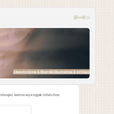
Mastodon
Flickr
Last.fm
WordPress
About
Archives & Blogrolls
Illustrations & writings
dangan, karena saya nggak terlalu bisa