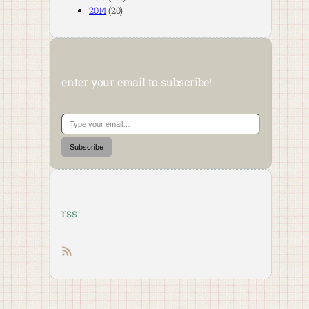
2014
(20)
enter your email to subscribe!
Type your email…
Subscribe
rss
RSS feed