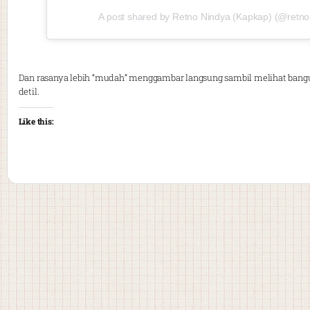
A post shared by Retno Nindya (Kapkap) (@retno
Dan rasanya lebih “mudah” menggambar langsung sambil melihat bangun
detil.
Like this: