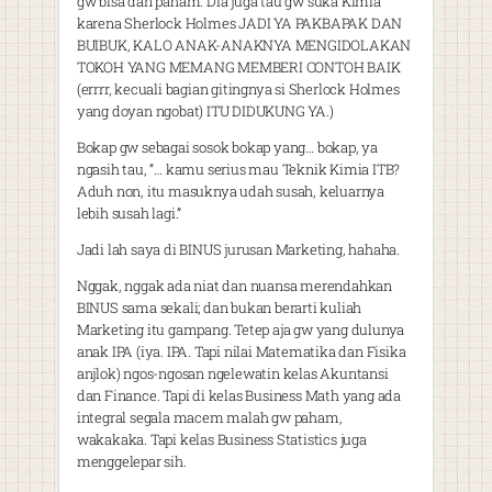
gw bisa dan paham. Dia juga tau gw suka Kimia
karena Sherlock Holmes JADI YA PAKBAPAK DAN
BUIBUK, KALO ANAK-ANAKNYA MENGIDOLAKAN
TOKOH YANG MEMANG MEMBERI CONTOH BAIK
(errrr, kecuali bagian gitingnya si Sherlock Holmes
yang doyan ngobat) ITU DIDUKUNG YA.)
Bokap gw sebagai sosok bokap yang… bokap, ya
ngasih tau, “… kamu serius mau Teknik Kimia ITB?
Aduh non, itu masuknya udah susah, keluarnya
lebih susah lagi.”
Jadi lah saya di BINUS jurusan Marketing, hahaha.
Nggak, nggak ada niat dan nuansa merendahkan
BINUS sama sekali; dan bukan berarti kuliah
Marketing itu gampang. Tetep aja gw yang dulunya
anak IPA (iya. IPA. Tapi nilai Matematika dan Fisika
anjlok) ngos-ngosan ngelewatin kelas Akuntansi
dan Finance. Tapi di kelas Business Math yang ada
integral segala macem malah gw paham,
wakakaka. Tapi kelas Business Statistics juga
menggelepar sih.