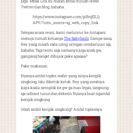
juga. Mbak Lita ini malah kenal duluan lewat
Twitter dan blog, hahaha.
https://www.instagram.com/p/BnjElLIj
APY/?utm_source=ig_web_copy_link
Selepas acara reuni, kami meluncur ke Antapani
menuju rumah keluarga
The Babybirds
. Sampe sana,
Rey yang masih rada uring-uringan cemberuuut aja,
hahaha. Tapi tentu saja namanya juga anak gw,
gampang banget dibujuk pake apaaaa?
Pake makanan.
Nyanya ambil toples wafer yang isinya keripik
singkong, lalu diketok-ketok. Rey yang awalnya
kaya koala nemplok ke gw ga mau lepas, langsung
aja ndlosot turun dan deketin Nyanya buat ngambil
keripik singkong.
Udah ambil keripik singkong? Ambil toplesnya.