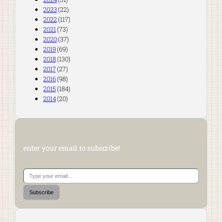
2023
(22)
2022
(117)
2021
(73)
2020
(37)
2019
(69)
2018
(130)
2017
(27)
2016
(98)
2015
(184)
2014
(20)
enter your email to subscribe!
Type your email…
Subscribe