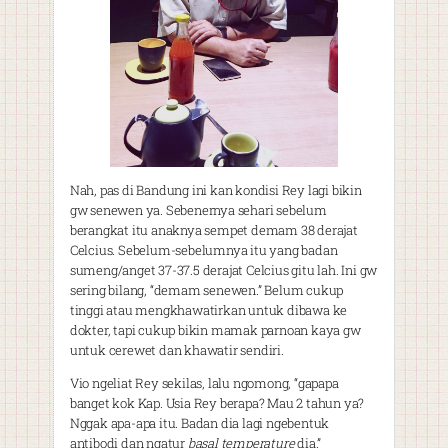
Nah, pas di Bandung ini kan kondisi Rey lagi bikin
gw senewen ya. Sebenernya sehari sebelum
berangkat itu anaknya sempet demam 38 derajat
Celcius. Sebelum-sebelumnya itu yang badan
sumeng/anget 37-37.5 derajat Celcius gitu lah. Ini gw
sering bilang, “demam senewen.” Belum cukup
tinggi atau mengkhawatirkan untuk dibawa ke
dokter, tapi cukup bikin mamak parnoan kaya gw
untuk cerewet dan khawatir sendiri.
Vio ngeliat Rey sekilas, lalu ngomong, “gapapa
banget kok Kap. Usia Rey berapa? Mau 2 tahun ya?
Nggak apa-apa itu. Badan dia lagi ngebentuk
antibodi dan ngatur
basal temperature
dia.”