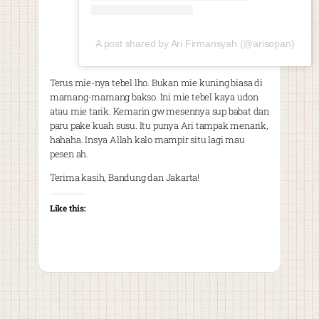
A post shared by Ari Firmansyah (@arisopan)
Terus mie-nya tebel lho. Bukan mie kuning biasa di
mamang-mamang bakso. Ini mie tebel kaya udon
atau mie tarik. Kemarin gw mesennya sup babat dan
paru pake kuah susu. Itu punya Ari tampak menarik,
hahaha. Insya Allah kalo mampir situ lagi mau
pesen ah.
Terima kasih, Bandung dan Jakarta!
Like this: