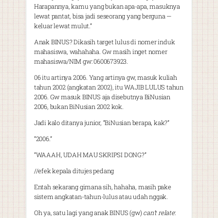
Harapannya, kamu yang bukan apa-apa, masuknya
lewat pantat, bisa jadi seseorang yang berguna —
keluar lewat mulut.”
Anak BINUS? Dikasih target lulus di nomer induk
mahasiswa, wahahaha. Gw masih inget nomer
mahasiswa/NIM gw: 0600673923.
06 itu artinya 2006. Yang artinya gw, masuk kuliah
tahun 2002 (angkatan 2002), itu WAJIB LULUS tahun
2006. Gw masuk BINUS aja disebutnya BiNusian
2006, bukan BiNusian 2002 kok.
Jadi kalo ditanya junior, “BiNusian berapa, kak?”
”2006.”
”WAAAH, UDAH MAU SKRIPSI DONG?”
//efek kepala ditujes pedang
Entah sekarang gimana sih, hahaha, masih pake
sistem angkatan-tahun-lulus atau udah nggak.
Oh ya, satu lagi yang anak BINUS (gw)
can’t relate
: