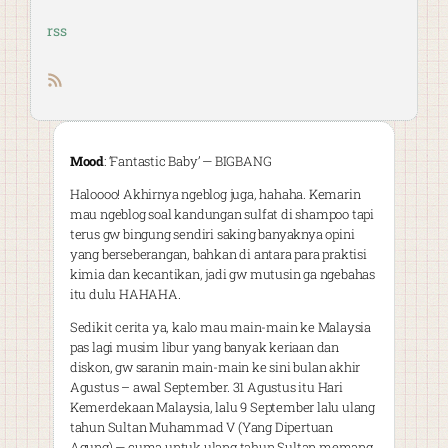
rss
RSS feed
Mood
: ‘Fantastic Baby’ — BIGBANG
Haloooo! Akhirnya ngeblog juga, hahaha. Kemarin
mau ngeblog soal kandungan sulfat di shampoo tapi
terus gw bingung sendiri saking banyaknya opini
yang berseberangan, bahkan di antara para praktisi
kimia dan kecantikan, jadi gw mutusin ga ngebahas
itu dulu HAHAHA.
Sedikit cerita ya, kalo mau main-main ke Malaysia
pas lagi musim libur yang banyak keriaan dan
diskon, gw saranin main-main ke sini bulan akhir
Agustus – awal September. 31 Agustus itu Hari
Kemerdekaan Malaysia, lalu 9 September lalu ulang
tahun Sultan Muhammad V (Yang Dipertuan
Agung) — cuma untuk ulang tahun Sultan memang