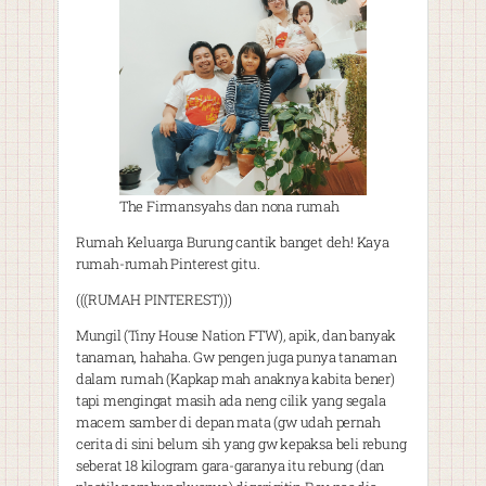
The Firmansyahs dan nona rumah
Rumah Keluarga Burung cantik banget deh! Kaya
rumah-rumah Pinterest gitu.
(((RUMAH PINTEREST)))
Mungil (Tiny House Nation FTW), apik, dan banyak
tanaman, hahaha. Gw pengen juga punya tanaman
dalam rumah (Kapkap mah anaknya kabita bener)
tapi mengingat masih ada neng cilik yang segala
macem samber di depan mata (gw udah pernah
cerita di sini belum sih yang gw kepaksa beli rebung
seberat 18 kilogram gara-garanya itu rebung (dan