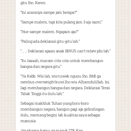
gitu lho. Keren.
“Ini acaranya sampe jam berapa?”
”Sampe malem, tapi kita pulang jam 3 aja nanti.”
”Hue sampe malem. Ngapain aja?”
”Paling ada deklarasi gitu-gitu lah.”
”… … Deklarasi apaan anak BINUS
can’t relate
plis lah.”
”Itu laaaah, macam cita-cita untuk membangun
bangsa dan negara gitu.”
”Ya Rabb. Wis lah, wis tuwek ngunu lho. BMI ga
nembus
overweight
kuwi lho wis Alhamdulillah. Ini
lagi membangun bangsa dan negara. Deklarasi Tensi
Tidak Tinggi itu dulu lah.”
Sebagai makhluk Tuhan yang boro-boro
membangun negara, bangun pagi aja gelindingan
dulu, memang begini lah kualitas saya sebagai
manusia.
//makanya kamu ga masuk ITB, Kap…