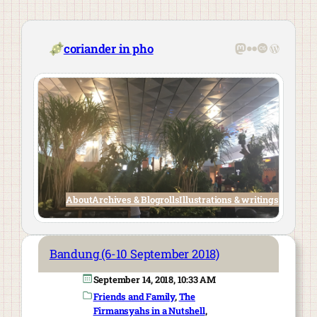
Skip
to
content
Mastodon
Flickr
Last.fm
WordPre
coriander in pho
About
Archives & Blogrolls
Illustrations & writings
Bandung (6-10 September 2018)
September 14, 2018, 10:33 AM
Friends and Family
, 
The
Firmansyahs in a Nutshell
, 