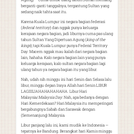
berganti-ganti tanggalnya, tergantung Sultan yang
sedang naik tahta saat itu.
Karena Kuala Lumpur ini negara bagian federasi
(
federal territory
) dan nggak punya keluarga
kerajaan negara bagian, jadi liburnya cuma pas ulang
tahun Sultan Yang Dipertuan Agung (
king of the
kings
); tapi Kuala Lumpur punya Federal Territory
Day. Macem nggak mau kalah dari negara bagian
lain, hahaha. Kalo negara bagian lain yang punya
keluarga kerajaan, kalo sultan negara bagian lagi
ulang tahun ya negara bagian itu yang libur.
Nah, udah nih minggu ini hari Senin dan Selasa lalu
libur, minggu depan Insya Allah hari Senin LIBUR
LAGIIIIJAHAHAHAHAHA. Libur Hari
Malaysia/
Malaysia Day
. Nah, apa bedanya dengan
Hari Kemerdekaan? Hari Malaysia itu memperingati
bergabungnya Sabah dan Sarawak dengan
(Semenanjung) Malaysia.
Libur panjang lalu ini, kami mudik ke Indonesia —
tepatnya ke Bandung. Berangkat hari Kamis minggu