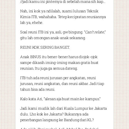
//jadi kamu ini pinternya di sebelah mana sih kap…
Nah, ini kok ya ndilalah, suami lulusan Teknik
Kimia ITB, wahahaha. Tetep kecipratan reuniannya
lah ya, ehehe.
Soal reuni ITB ini ya, asli, gw bingung. “
Can’t relate
,”
gitu lah omongan anak-anak sekarang.
REUNI KOK SERING BANGET.
Anak BINUS itu bener-bener harus diojok-ojok
sampe dikasih iming-iming makan gratis buat
reunian. Itu juga ga semua dateng.
ITB tuh ada reuni jurusan per angkatan, reuni
jurusan, reuni angkatan, dan reuni akbar. Jadi tiap
tahun bisa ada reuni.
Kalo kata Ari, “alesan aja buat main ke kampus.”
Jadi kami mudik lah dari Kuala Lumpur ke Jakarta
dulu. Lho kok ke Jakarta? Bukannya ada
penerbangan langsung ke Bandung dari KL?