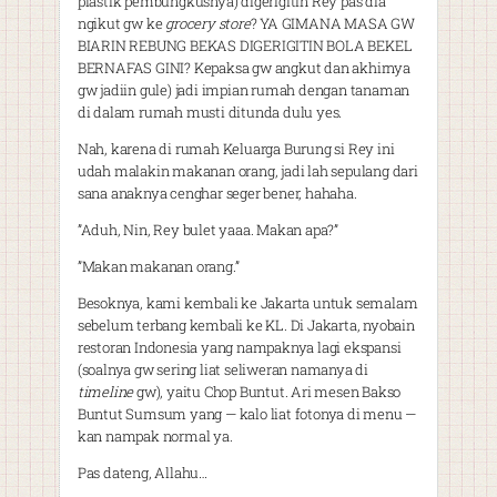
plastik pembungkusnya) digerigitin Rey pas dia
ngikut gw ke
grocery store
? YA GIMANA MASA GW
BIARIN REBUNG BEKAS DIGERIGITIN BOLA BEKEL
BERNAFAS GINI? Kepaksa gw angkut dan akhirnya
gw jadiin gule) jadi impian rumah dengan tanaman
di dalam rumah musti ditunda dulu yes.
Nah, karena di rumah Keluarga Burung si Rey ini
udah malakin makanan orang, jadi lah sepulang dari
sana anaknya cenghar seger bener, hahaha.
”Aduh, Nin, Rey bulet yaaa. Makan apa?”
”Makan makanan orang.”
Besoknya, kami kembali ke Jakarta untuk semalam
sebelum terbang kembali ke KL. Di Jakarta, nyobain
restoran Indonesia yang nampaknya lagi ekspansi
(soalnya gw sering liat seliweran namanya di
timeline
gw), yaitu Chop Buntut. Ari mesen Bakso
Buntut Sumsum yang — kalo liat fotonya di menu —
kan nampak normal ya.
Pas dateng, Allahu…