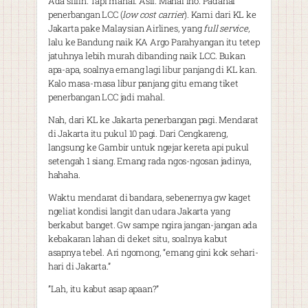
Ada siiiih. Tapi mahal. Asli. Mahal lho. Padahal
penerbangan LCC (
low cost carrier
). Kami dari KL ke
Jakarta pake Malaysian Airlines, yang
full service
,
lalu ke Bandung naik KA Argo Parahyangan itu tetep
jatuhnya lebih murah dibanding naik LCC. Bukan
apa-apa, soalnya emang lagi libur panjang di KL kan.
Kalo masa-masa libur panjang gitu emang tiket
penerbangan LCC jadi mahal.
Nah, dari KL ke Jakarta penerbangan pagi. Mendarat
di Jakarta itu pukul 10 pagi. Dari Cengkareng,
langsung ke Gambir untuk ngejar kereta api pukul
setengah 1 siang. Emang rada ngos-ngosan jadinya,
hahaha.
Waktu mendarat di bandara, sebenernya gw kaget
ngeliat kondisi langit dan udara Jakarta yang
berkabut banget. Gw sampe ngira jangan-jangan ada
kebakaran lahan di deket situ, soalnya kabut
asapnya tebel. Ari ngomong, “emang gini kok sehari-
hari di Jakarta.”
”Lah, itu kabut asap apaan?”