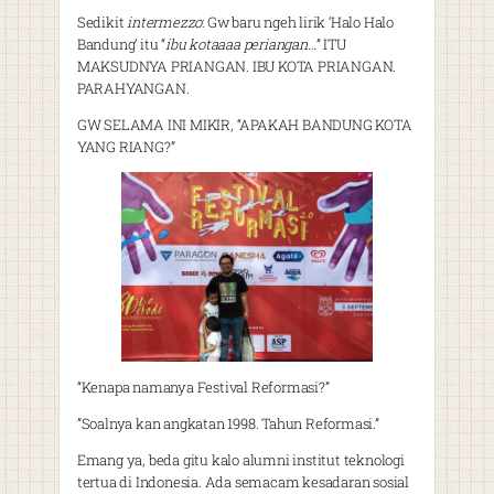
Sedikit
intermezzo
: Gw baru ngeh lirik ‘Halo Halo
Bandung’ itu “
ibu kotaaaa periangan…
” ITU
MAKSUDNYA PRIANGAN. IBU KOTA PRIANGAN.
PARAHYANGAN.
GW SELAMA INI MIKIR, “APAKAH BANDUNG KOTA
YANG RIANG?”
“Kenapa namanya Festival Reformasi?”
”Soalnya kan angkatan 1998. Tahun Reformasi.”
Emang ya, beda gitu kalo alumni institut teknologi
tertua di Indonesia. Ada semacam kesadaran sosial