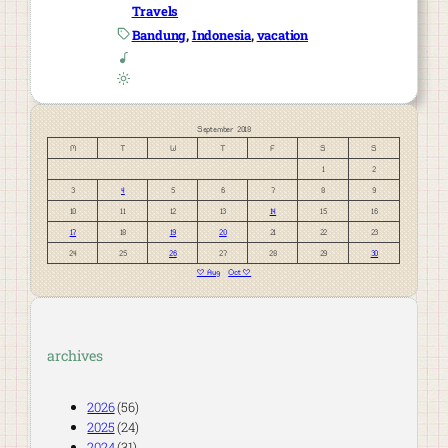
Travels
Bandung
, 
Indonesia
, 
vacation
September 2018
M
T
W
T
F
S
S
1
2
3
4
5
6
7
8
9
10
11
12
13
14
15
16
17
18
19
20
21
22
23
24
25
26
27
28
29
30
« Aug
Oct »
archives
2026
(56)
2025
(24)
2024
(31)