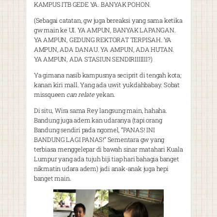
KAMPUS ITB GEDE YA. BANYAK POHON.
(Sebagai catatan, gw juga bereaksi yang sama ketika
gw main ke UI. YA AMPUN, BANYAK LAPANGAN.
YA AMPUN, GEDUNG REKTORAT TERPISAH. YA
AMPUN, ADA DANAU. YA AMPUN, ADA HUTAN.
YA AMPUN, ADA STASIUN SENDIRIIIIIII?)
Ya gimana nasib kampusnya seciprit di tengah kota;
kanan kiri mall. Yang ada uwit yukdahbabay. Sobat
missqueen
can relate
yekan.
Di situ, Wira sama Rey langsung main, hahaha.
Bandung juga adem kan udaranya (tapi orang
Bandung sendiri pada ngomel, “PANAS! INI
BANDUNG LAGI PANAS!” Sementara gw yang
terbiasa menggelepar di bawah sinar matahari Kuala
Lumpur yang ada tujuh biji tiap hari bahagia banget
nikmatin udara adem) jadi anak-anak juga hepi
banget main.