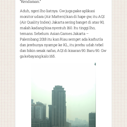
”Kendaraan.”
Aduh, ngeri lho liatnya. Gw juga pake aplikasi
monitor udara (Air Matters) kan di hape gw, itu AQI
(Air Quality Index) Jakarta sering banget di atas 90,
malah kadang bisa nyentuh 160. Itu tinggi lho,
temans. Sebelum Asian Games Jakarta –
Palembang 2018 itu kan Riau sempet ada karhutla
dan jerebunya nyampe ke KL, itu jerebu udah tebel
dan bikin sesak nafas, AQI di kisaran 90. Baru 90. Gw
ga kebayang kalo 165.