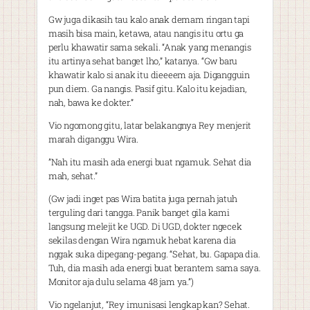
Gw juga dikasih tau kalo anak demam ringan tapi
masih bisa main, ketawa, atau nangis itu ortu ga
perlu khawatir sama sekali. “Anak yang menangis
itu artinya sehat banget lho,” katanya. “Gw baru
khawatir kalo si anak itu dieeeem aja. Digangguin
pun diem. Ga nangis. Pasif gitu. Kalo itu kejadian,
nah, bawa ke dokter.”
Vio ngomong gitu, latar belakangnya Rey menjerit
marah diganggu Wira.
”Nah itu masih ada energi buat ngamuk. Sehat dia
mah, sehat.”
(Gw jadi inget pas Wira batita juga pernah jatuh
terguling dari tangga. Panik banget gila kami
langsung melejit ke UGD. Di UGD, dokter ngecek
sekilas dengan Wira ngamuk hebat karena dia
nggak suka dipegang-pegang. “Sehat, bu. Gapapa dia.
Tuh, dia masih ada energi buat berantem sama saya.
Monitor aja dulu selama 48 jam ya.”)
Vio ngelanjut, “Rey imunisasi lengkap kan? Sehat.