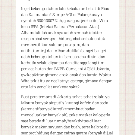
Inget beberapa tahun lalu kebakaran hebat di Riau
dan Kalimantan? Sampe AQI di Palangkaraya
nyentuh 500-1000? Nah, gara-gara jerebu itu, Wira
kena ISPA (Infeksi Saluran Pernafasan Atas.)
Alhamdulillah anaknya udah sembuh (dokter
resepin obat semprot hidung, obat serbuk untuk
membersihkan saluran paru-paru, dan
antihistamin,) dan Alhamdulillah banget banget
udah beberapa tahun ini bebas jerebu di sini dan
karhutla selalu dipantau dan ditanggulangi tim
penjaga hutan dan BNPB. Cuma, ini AQI di Jakarta,
gw kepikiran gimana anak-anak dan lansia. Waktu
Wira sakit itu ya ngeliatnya ga tega, gimana dengan
ortu lain yang liat anaknya sakit?
Buat para temans di Jakarta, sehat-sehat selalu ya.
Minum banyak air putih, kurangi kafein dan soda
(karena sifatnya diuretik/membuat badan
mengeluarkan banyak air), pake masker kalo perlu
saat berada di luar rumah/beraktivitas di luar,
banyak makan sayuran dan buah, serta kalo perlu
semprot hidung dengan cairan garam (banyak dijual