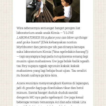
Wira sebenernya semangat banget pengen liat
laboratorium anak-anak Kimia — “
I LOVE
LABORATORIES! It’s a place you can blow up things
and go ka-boom!
” (Efek kebanyakan nonton
Mythbuster dan persis gw sih pas ditanya kenapa
suka laboratorium Kimia (“bisa ngeledakin barang”))
— tapi sayangnya lagi pada tutup karena emang lagi
musim ujian mahasiswa. Gw juga bolak-balik ngasih
tau Rey supaya nggak ngrusuin kakak-kakak
mahasiswa yang lagi belajar buat ujian. Tau sendiri
itu bocah usilnya ga kira-kira.
Acara reuninya menyenangkan! Karena di lapangan,
jadi di
goodie bag
juga disediakan tikar dan botol
minum. Santai banget duduk-duduk sambil
dengerin MC-nya pada ngebanyol. Gw juga kenal
beberapa teman-temannya Ari dan ada mbak Lita