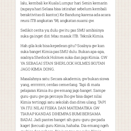
lalu, kembali ke Kuala Lumpur hari Senin kemarin
(supaya hari Selasa bisa istirahat sebelum kembali
beraktivitas di kantor.) Ke Bandung karena ada acara
reuni ITB angkatan ‘98, angkatan suami gw.
Sedikit cerita ya; dulu gw itu pas SMU ambisinya
suka ga inget diri: Mau masuk ITB. Teknik Kimia.
Hah gila kok bisa kepedean gitu? Soalnya gw kan
suka banget Kimia pas SMU dulu. Bukan apa-apa,
soalnya Sherlock Holmes suka dan jago Kimia. GW
YA SEBAGAI STAN SHERLOCK HOLMES IKUTAN
JAGO KIMIA DONG.
Masalahnya satu: Secara akademis, gw bukan siswa
yang, errrrrrrrr, cerdas cemerlang. Tapi di mata
pelajaran Kimia itu gw emang jago banget. Sampe
guru-guru gw ga percaya lho gw bisa dapet nilai
Kimia tertinggi satu sekolah dan dites ulang. TAPI
YA ITU. NILAI FISIKA DAN MATEMATIKA GW
TIARAP KANDAS DIHEMPAS BUMI BERSAMA
BADAI. Jadi pantes banget sih guru-guru gw pada
kaget (kecuali guru Kimia, hahaha. Dia emang ngeh