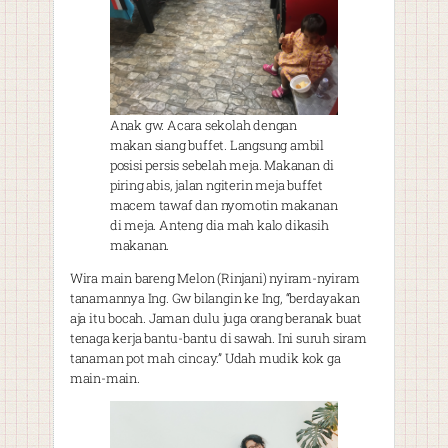
Anak gw. Acara sekolah dengan
makan siang buffet. Langsung ambil
posisi persis sebelah meja. Makanan di
piring abis, jalan ngiterin meja buffet
macem tawaf dan nyomotin makanan
di meja. Anteng dia mah kalo dikasih
makanan.
Wira main bareng Melon (Rinjani) nyiram-nyiram
tanamannya Ing. Gw bilangin ke Ing, “berdayakan
aja itu bocah. Jaman dulu juga orang beranak buat
tenaga kerja bantu-bantu di sawah. Ini suruh siram
tanaman pot mah cincay.” Udah mudik kok ga
main-main.