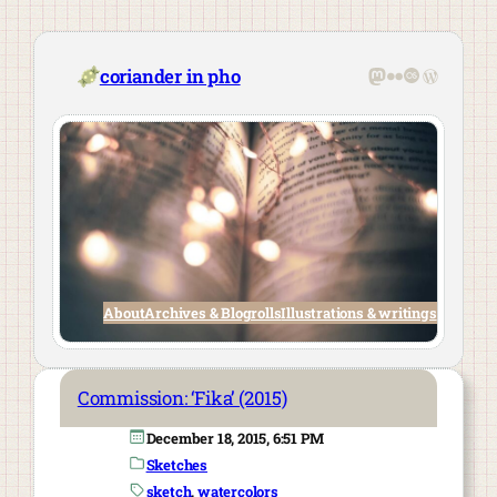
Skip
to
content
Mastodon
Flickr
Last.fm
WordPre
coriander in pho
About
Archives & Blogrolls
Illustrations & writings
Commission: ‘Fika’ (2015)
December 18, 2015, 6:51 PM
Sketches
sketch
, 
watercolors