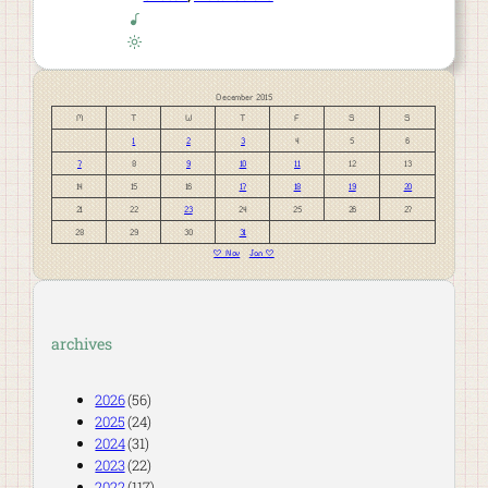
December 2015
M
T
W
T
F
S
S
1
2
3
4
5
6
7
8
9
10
11
12
13
14
15
16
17
18
19
20
21
22
23
24
25
26
27
28
29
30
31
« Nov
Jan »
archives
2026
(56)
2025
(24)
2024
(31)
2023
(22)
2022
(117)