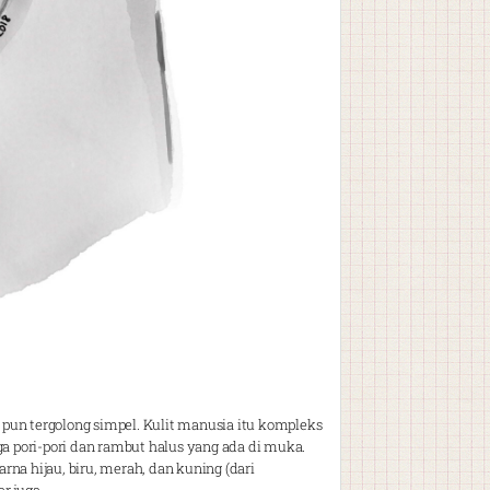
i pun tergolong simpel. Kulit manusia itu kompleks
ga pori-pori dan rambut halus yang ada di muka.
na hijau, biru, merah, dan kuning (dari