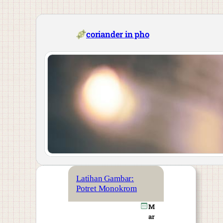
Skip
to
content
coriander in pho
Latihan Gambar:
Potret Monokrom
M
ar