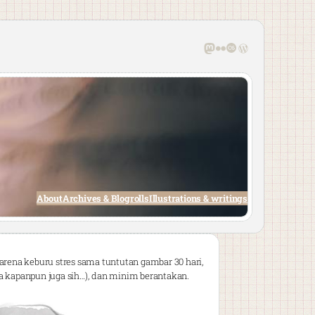
Mastodon
Flickr
Last.fm
WordPress
About
Archives & Blogrolls
Illustrations & writings
karena keburu stres sama tuntutan gambar 30 hari,
ga kapanpun juga sih…), dan minim berantakan.