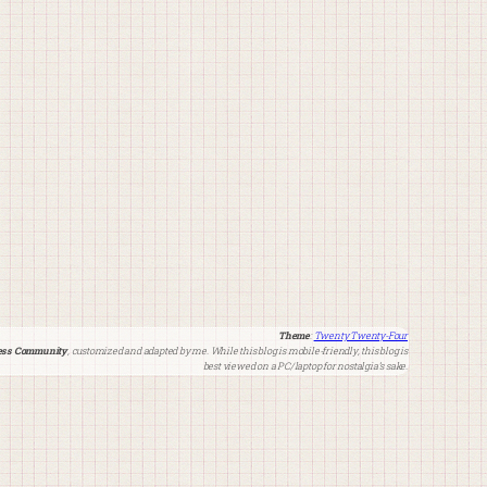
Theme
:
Twenty Twenty-Four
ss Community
, customized and adapted by me. While this blog is mobile-friendly, this blog is
best viewed on a PC/laptop for nostalgia’s sake.