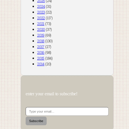
2025
(24)
2024
(31)
2023
(22)
2022
(117)
2021
(73)
2020
(37)
2019
(69)
2018
(130)
2017
(27)
2016
(98)
2015
(184)
2014
(20)
enter your email to subscribe!
Type your email…
Subscribe