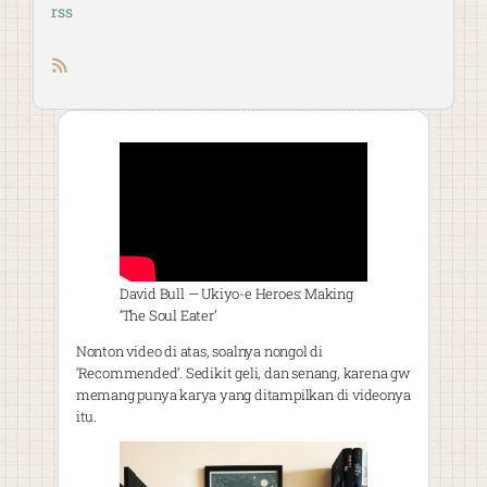
rss
RSS feed
David Bull — Ukiyo-e Heroes: Making
‘The Soul Eater’
Nonton video di atas, soalnya nongol di
‘Recommended’. Sedikit geli, dan senang, karena gw
memang punya karya yang ditampilkan di videonya
itu.