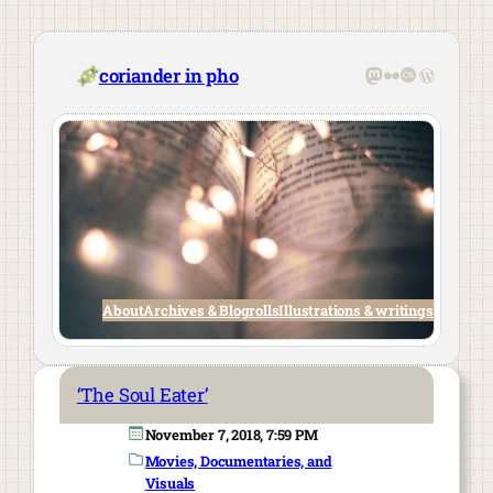
Skip
to
content
Mastodon
Flickr
Last.fm
WordPre
coriander in pho
About
Archives & Blogrolls
Illustrations & writings
‘The Soul Eater’
November 7, 2018, 7:59 PM
Movies, Documentaries, and
Visuals