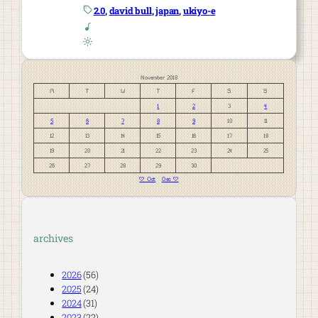
2.0
, 
david bull
, 
japan
, 
ukiyo-e
November 2018
M
T
W
T
F
S
S
1
2
3
4
5
6
7
8
9
10
11
12
13
14
15
16
17
18
19
20
21
22
23
24
25
26
27
28
29
30
« Oct
Dec »
archives
2026
(56)
2025
(24)
2024
(31)
2023
(22)