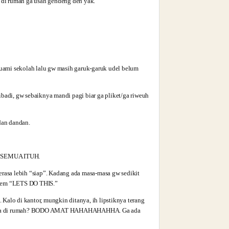
k di rumah ga usah gendeng deh yak.
uami sekolah lalu gw masih garuk-garuk udel belum
badi, gw sebaiknya mandi pagi biar ga pliket/ga riweuh
dan dandan.
 SEMUA ITUH.
erasa lebih “siap”. Kadang ada masa-masa gw sedikit
acem “LETS DO THIS.”
Kalo di kantor, mungkin ditanya, ih lipstiknya terang
. Kerja di rumah? BODO AMAT HAHAHAHAHHA. Ga ada