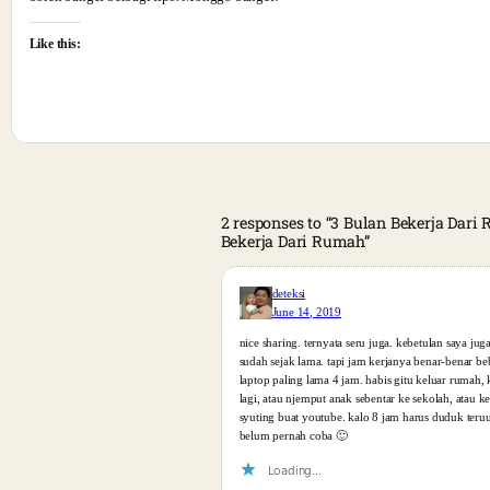
Like this:
2 responses to “3 Bulan Bekerja Dari
Bekerja Dari Rumah”
deteksi
June 14, 2019
nice sharing. ternyata seru juga. kebetulan saya jug
sudah sejak lama. tapi jam kerjanya benar-benar b
laptop paling lama 4 jam. habis gitu keluar rumah, 
lagi, atau njemput anak sebentar ke sekolah, atau ke
syuting buat youtube. kalo 8 jam harus duduk teruu
belum pernah coba 🙂
Loading…