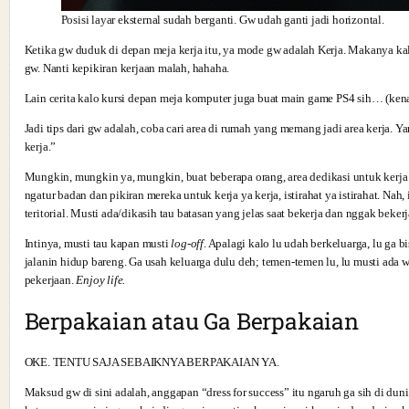
Posisi layar eksternal sudah berganti. Gw udah ganti jadi horizontal.
Ketika gw duduk di depan meja kerja itu, ya mode gw adalah Kerja. Makanya kal
gw. Nanti kepikiran kerjaan malah, hahaha.
Lain cerita kalo kursi depan meja komputer juga buat main game PS4 sih… (ken
Jadi tips dari gw adalah, coba cari area di rumah yang memang jadi area kerja. Y
kerja.”
Mungkin, mungkin ya, mungkin, buat beberapa orang, area dedikasi untuk kerja 
ngatur badan dan pikiran mereka untuk kerja ya kerja, istirahat ya istirahat. Na
teritorial. Musti ada/dikasih tau batasan yang jelas saat bekerja dan nggak bekerj
Intinya, musti tau kapan musti
log-off
. Apalagi kalo lu udah berkeluarga, lu ga 
jalanin hidup bareng. Ga usah keluarga dulu deh; temen-temen lu, lu musti ada w
pekerjaan.
Enjoy life.
Berpakaian atau Ga Berpakaian
OKE. TENTU SAJA SEBAIKNYA BERPAKAIAN YA.
Maksud gw di sini adalah, anggapan “dress for success” itu ngaruh ga sih di duni