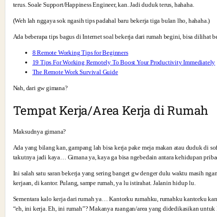
terus. Soale Support/Happiness Engineer, kan. Jadi duduk terus, hahaha.
(Weh lah nggaya sok ngasih tips padahal baru bekerja tiga bulan lho, hahaha.)
Ada beberapa tips bagus di Internet soal bekerja dari rumah begini, bisa dilihat be
8 Remote Working Tips for Beginners
19 Tips For Working Remotely To Boost Your Productivity Immediately
The Remote Work Survival Guide
Nah, dari gw gimana?
Tempat Kerja/Area Kerja di Rumah
Maksudnya gimana?
Ada yang bilang kan, gampang lah bisa kerja pake meja makan atau duduk di sof
takutnya jadi kaya… Gimana ya, kaya ga bisa ngebedain antara kehidupan prib
Ini salah satu saran bekerja yang sering banget gw denger dulu waktu masih nga
kerjaan, di kantor. Pulang, sampe rumah, ya lu istirahat. Jalanin hidup lu.
Sementara kalo kerja dari rumah ya… Kantorku rumahku, rumahku kantorku kan 
“eh, ini kerja. Eh, ini rumah”? Makanya ruangan/area yang didedikasikan untuk k