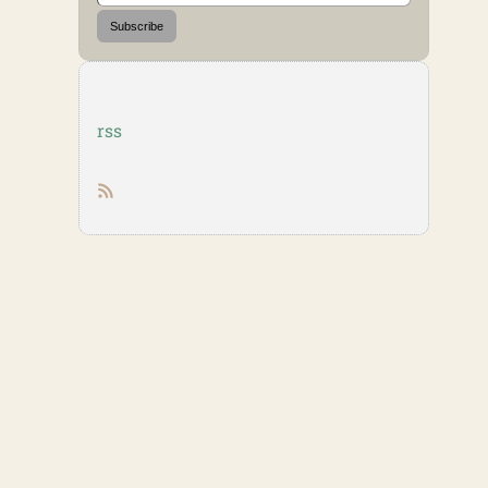
Subscribe
rss
RSS feed