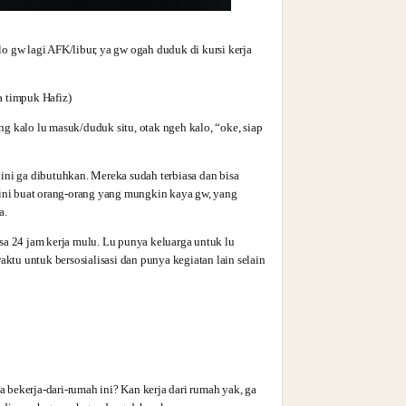
o gw lagi AFK/libur, ya gw ogah duduk di kursi kerja
a timpuk Hafiz)
ang kalo lu masuk/duduk situ, otak ngeh kalo, “oke, siap
ini ga dibutuhkan. Mereka sudah terbiasa dan bisa
h, ini buat orang-orang yang mungkin kaya gw, yang
a.
bisa 24 jam kerja mulu. Lu punya keluarga untuk lu
aktu untuk bersosialisasi dan punya kegiatan lain selain
a bekerja-dari-rumah ini? Kan kerja dari rumah yak, ga