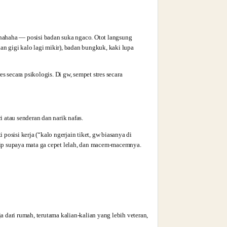
, hahaha — posisi badan suka ngaco. Otot langsung
 gigi kalo lagi mikir), badan bungkuk, kaki lupa
s secara psikologis. Di gw, sempet stres secara
i atau senderan dan narik nafas.
 posisi kerja (“kalo ngerjain tiket, gw biasanya di
edip supaya mata ga cepet lelah, dan macem-macemnya.
ja dari rumah, terutama kalian-kalian yang lebih veteran,