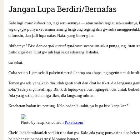
Jangan Lupa Berdiri/Bernafas
Kalo lagi
troubleshooting
, lagi seru-serunya — atau malah lagi susah-susahnya
tegang (gw punya kebiasaan rahang langsung tegang dan gw suka menggeretakkan
dilurusin, dan jadi lupa nafas. Nafas yang bener gitu.
Akibatnya? Bisa dari
carpal tunnel syndrome
sampe isu sakit punggung. Atau stre
psikologis dan lutut gw nih lagi sakit sekarang, hahaha.
Ga sehat.
Coba setiap 1 jam sekali pakein timer di laptop atau hape, ngingetin untuk berdir
Temen gw ada yang kalo dia udah ganti shift dari chat ke tiket, dia langsung ganti
sofa,”) ada yang install app Blink di laptop-nya buat ngingetin dia untuk berk
Ada yang setiap kelar tiga tiket, dia langsung minum.
Kesehatan badan itu penting. Kalo badan lu sakit, ya lu ga bisa kerja kan?
Photo by rawpixel.com on
Pexels.com
Okeh! Jadi demikianlah sedikit tips dari gw. Kalo ada yang punya tips-tips beker
boleh banget berbagi tips! Monggo banget!