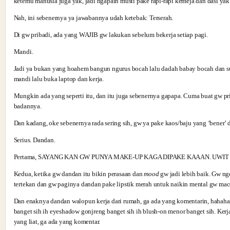
ketemu manusia juga yak, jadi ngapain musti pake rapi-rapi kemeja dan dasi ya
Nah, ini sebenernya ya jawabannya udah ketebak: Terserah.
Di gw pribadi, ada yang WAJIB gw lakukan sebelum bekerja setiap pagi.
Mandi.
Jadi ya bukan yang hoahem bangun ngurus bocah lalu dadah babay bocah dan s
mandi lalu buka laptop dan kerja.
Mungkin ada yang seperti itu, dan itu juga sebenernya gapapa. Cuma buat gw pri
badannya.
Dan kadang, oke sebenernya rada sering sih, gw ya pake kaos/baju yang ‘bener’ 
Serius. Dandan.
Pertama, SAYANG KAN GW PUNYA MAKE-UP KAGA DIPAKE KAAAN. UWIT
Kedua, ketika gw dandan itu bikin perasaan dan
mood
gw jadi lebih baik. Gw ng
tertekan dan gw paginya dandan pake lipstik merah untuk naikin mental gw m
Dan enaknya dandan walopun kerja dari rumah, ga ada yang komentarin, hahaha. 
banget sih ih eyeshadow gonjreng banget sih ih blush-on menor banget sih
yang liat, ga ada yang komentar.