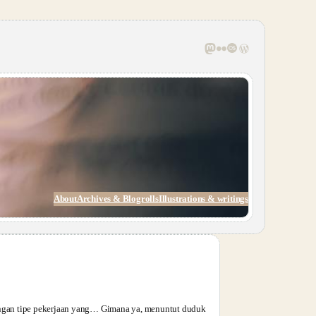
Mastodon
Flickr
Last.fm
WordPress
About
Archives & Blogrolls
Illustrations & writings
gan tipe pekerjaan yang… Gimana ya, menuntut duduk