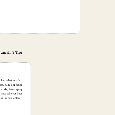
 Rumah, 3 Tips
a kerja dari rumah
ebas. duduk di depan
ke cafe, buka laptop
 resto sebentar buat
s di depan laptop,