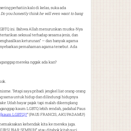
ing perhatiin kalo di kelas, suka ada
?
Do you honestly think he will even want to bang
 LGBTQ ini. Bahwa Allah menurunkan murka-Nya
tarikan seksual terhadap sesama jenis, dan
menghasilkan keturunan” — dan banyak agama
nyebarkan pemahaman agama tersebut. Ada
enganggap mereka nggak ada kan?
kok.
sme. Tetapi saya pribadi jengkel liat orang-orang
g sama untuk hidup dan dilindungi hidupnya
sake
. Udah bayar pajak tapi malah dikemplang
menganggap kaum LGBTQ lebih rendah, padahal Paus
 (kaum LGBTQ)?
” (PAUS FRANCIS, AKU PADAMU!)
a memaksakan kehendak kita ke mereka juga.
SI BIAR SEMBUH” atau ditabok kitab suci…