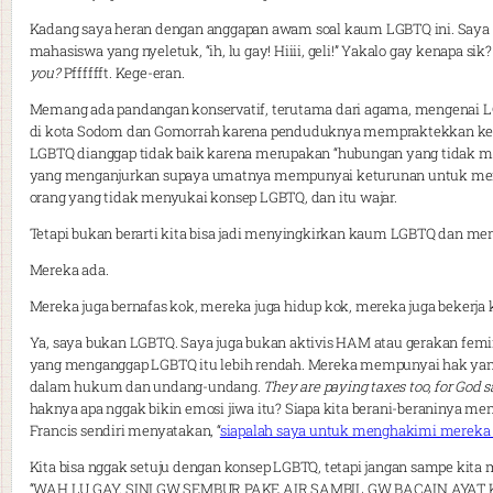
Kadang saya heran dengan anggapan awam soal kaum LGBTQ ini. Saya ser
mahasiswa yang nyeletuk, “ih, lu gay! Hiiii, geli!” Yakalo gay kenapa sik
you?
Pfffffft. Kege-eran.
Memang ada pandangan konservatif, terutama dari agama, mengenai
di kota Sodom dan Gomorrah karena penduduknya mempraktekkan keter
LGBTQ dianggap tidak baik karena merupakan “hubungan yang tidak 
yang menganjurkan supaya umatnya mempunyai keturunan untuk me
orang yang tidak menyukai konsep LGBTQ, dan itu wajar.
Tetapi bukan berarti kita bisa jadi menyingkirkan kaum LGBTQ dan m
Mereka ada.
Mereka juga bernafas kok, mereka juga hidup kok, mereka juga bekerja 
Ya, saya bukan LGBTQ. Saya juga bukan aktivis HAM atau gerakan femini
yang menganggap LGBTQ itu lebih rendah. Mereka mempunyai hak yan
dalam hukum dan undang-undang.
They are paying taxes too, for God 
haknya apa nggak bikin emosi jiwa itu? Siapa kita berani-beraninya 
Francis sendiri menyatakan, “
siapalah saya untuk menghakimi mereka
Kita bisa nggak setuju dengan konsep LGBTQ, tetapi jangan sampe kit
“WAH LU GAY, SINI GW SEMBUR PAKE AIR SAMBIL GW BACAIN AYAT KUR