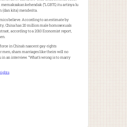
ta memaksakan kehendak (“LGBTQ itu artinya lu
n (dan kita) menderita.
mics believe. According to an estimate by
lity, China has 20 million male homosexuals
rast, according to a 2010 Economist report,
men.
orce in China’s nascent gay-rights
r men, sham marriages like theirs will no
u in an interview. “What’s wrong is to marry
rights