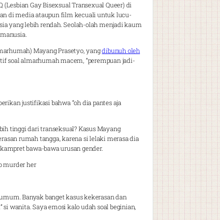
 (Lesbian Gay Bisexsual Transexual Queer) di
n di media ataupun film kecuali untuk lucu-
sia yang lebih rendah. Seolah-olah menjadi kaum
 manusia.
almarhumah) Mayang Prasetyo, yang
dibunuh oleh
atif soal almarhumah macem, “perempuan jadi-
kan justifikasi bahwa “oh dia pantes aja
bih tinggi dari transeksual? Kasus Mayang
asan rumah tangga, karena si lelaki merasa dia
kampret bawa-bawa urusan gender.
to murder her
ra umum. Banyak banget kasus kekerasan dan
 si wanita. Saya emosi kalo udah soal beginian,