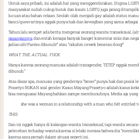
Untuk saya pribadi, ini adalah hal yang menggembirakan. Stigma LGBTQ
masyarakat sudah cukup buruk dan kaum LGBTQ juga jarang ditampilka
lucuan atau bahan celaan. Seolah-olah menjadi gay adalah status manu
banci/
queer
artinya nggak punya hak dan kewajiban yang sama sebagai
Tahun lalu sempet ada berita mengenai seorang wanita transeksual, (
pasangannya;
dan entah kenapa banyak banget komentar sinis dan neg
jadian sih! Pantes dibunuh!” atau “nikahin cewek beneran dong!”
WHAT. THE. ACTUAL. FUCK
.
Hanya karena seorang manusia adalah transgender, TETEP nggak memberi
dibunuh.”
Atas dasar apa, manusia yang gendernya “bener” punya hak dan posisi le
Prasetyo BUKAN soal gender. Kasus Mayang Prasetyo adalah kasus keker
bisa menguasai Mayang bahkan sampe membunuhnya. Media aja yang 
she was a woman in a relationship with a man who felt entitled 
THIS
.
Dan ini nggak hanya di kalangan wanita transeksual; tapi wanita seca
pelecehan terhadap wanita karena si lelaki merasa bahwa dia “memiliki”
karena saya pernah dalam situasi seperti ini.