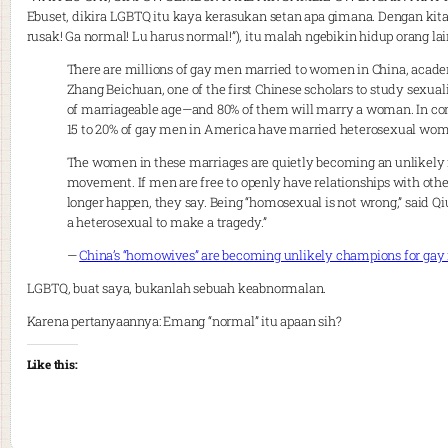
Ebuset, dikira LGBTQ itu kaya kerasukan setan apa gimana. Dengan ki
rusak! Ga normal! Lu harus normal!”), itu malah ngebikin hidup orang lai
There are millions of gay men married to women in China, acade
Zhang Beichuan, one of the first Chinese scholars to study sexua
of marriageable age—and 80% of them will marry a woman. In cont
15 to 20% of gay men in America have married heterosexual wo
The women in these marriages are quietly becoming an unlikely f
movement. If men are free to openly have relationships with othe
longer happen, they say. Being “homosexual is not wrong,” said Qi
a heterosexual to make a tragedy.”
—
China’s “homowives” are becoming unlikely champions for gay 
LGBTQ, buat saya, bukanlah sebuah keabnormalan.
Karena pertanyaannya: Emang “normal” itu apaan sih?
Like this: