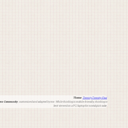
Theme
:
Twenty Twenty-Four
ss Community
, customized and adapted by me. While this blog is mobile-friendly, this blog is
best viewed on a PC/laptop for nostalgia’s sake.