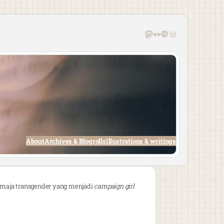
Mastodon
Flickr
Last.fm
WordPress
About
Archives & Blogrolls
Illustrations & writings
emaja transgender yang menjadi
campaign girl