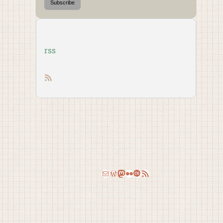
Subscribe
rss
RSS feed
Email
WordPress
Mastodon
Flickr
Last.fm
RSS Feed