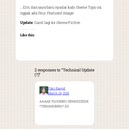
… Errr, dan saya baru nyadar kalo
theme
Typo ini
nggak ada fitur
Featured Image
.
Update
. Ganti lagi ke
theme
Fictive.
Like this:
2 responses to “Technical Update
(?)”
Fikri Rasyid
March 18, 2015
AAAAK PLUGINKU DIPAKEEEEEK
*TERHARUBIRU* XD