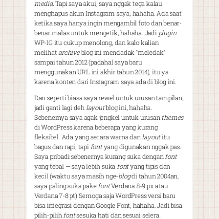
media
. Tapi saya akui, saya nggak tega kalau
menghapus akun Instagram saya, hahaha. Ada saat
ketika saya hanya ingin mengambil foto dan benar-
benar malas untuk mengetik, hahaha. Jadi
plugin
WP-IG itu cukup menolong, dan kalo kalian
melihat
archive
blog ini mendadak “meledak”
sampai tahun 2012 (padahal saya baru
menggunakan URL ini akhir tahun 2014), itu ya
karena konten dari Instagram saya ada di blog ini.
Dan seperti biasa saya rewel untuk urusan tampilan,
jadi ganti lagi deh
layout
blog ini, hahaha.
Sebenernya saya agak jengkel untuk urusan
themes
di WordPress karena beberapa yang kurang
fleksibel. Ada yang secara warna dan
layout
itu
bagus dan rapi, tapi
font
yang digunakan nggak pas.
Saya pribadi sebenernya kurang suka dengan
font
yang tebal — saya lebih suka
font
yang tipis dan
kecil (waktu saya masih nge-
blog
di tahun 2004an,
saya paling suka pake
font
Verdana 8-9 px atau
Verdana 7-8 pt) Semoga saja WordPress versi baru
bisa integrasi dengan Google Font, hahaha. Jadi bisa
pilih-pilih
font
sesuka hati dan sesuai selera.