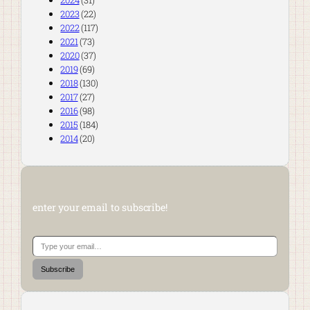
2024
(31)
2023
(22)
2022
(117)
2021
(73)
2020
(37)
2019
(69)
2018
(130)
2017
(27)
2016
(98)
2015
(184)
2014
(20)
enter your email to subscribe!
Type your email…
Subscribe