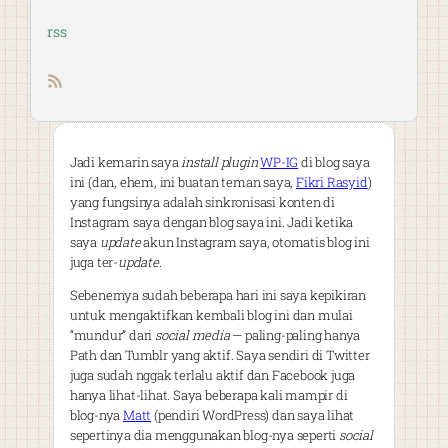
rss
RSS feed
Jadi kemarin saya
install
plugin
WP-IG
di blog saya
ini (dan, ehem, ini buatan teman saya,
Fikri Rasyid
)
yang fungsinya adalah sinkronisasi konten di
Instagram saya dengan blog saya ini. Jadi ketika
saya
update
akun Instagram saya, otomatis blog ini
juga ter-
update
.
Sebenernya sudah beberapa hari ini saya kepikiran
untuk mengaktifkan kembali blog ini dan mulai
“mundur” dari
social media
— paling-paling hanya
Path dan Tumblr yang aktif. Saya sendiri di Twitter
juga sudah nggak terlalu aktif dan Facebook juga
hanya lihat-lihat. Saya beberapa kali mampir di
blog-nya
Matt
(pendiri WordPress) dan saya lihat
sepertinya dia menggunakan blog-nya seperti
social