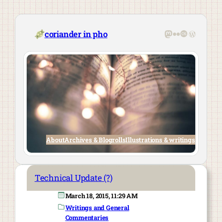
Skip
to
content
Mastodon
Flickr
Last.fm
WordPre
coriander in pho
About
Archives & Blogrolls
Illustrations & writings
Technical Update (?)
March 18, 2015, 11:29 AM
Writings and General
Commentaries