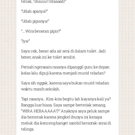
teriak, “ibuuuu! Udaaaah!”
“Udah apanya?”
“Udah pipisnya!”
“… Wira beneran pipis?”
“Iya!”
Saya cek, bener ada air seni di dalam toilet. Jadi
bener, anak ini ke toilet sendiri.
Pernah ngerasain rasanya dipanggil guru ke depan
kelas lalu dipuji karena menjadi murid teladan?
Saya sih nggak, karena saya bukan murid teladan
waktu masih sekolah.
Tapi rasanya… Kira-kira begitu lah kayanya kali ya?
Bangga luar biasa. Saya sampe berteriak senang,
“WIRA HEBAAAAAT!” Anaknya saya peluk sampe
dia berontak karena jengkel ibunya ini kenapa
meluk dia kenceng banget sambil bersorak-sorai di
telinga.