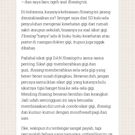
— dan saya baru ngeh soal
flossing
ini.
Di Indonesia, kayanya kebiasaan
flossing
ini jarang
disosialisasikan ya? Seinget saya dari SD kalo ada
penyuluhan mengenai kesehatan gigi dari rumah
sakit ataupun sekolah, biasanya ya soal sikat gigi.
Flossing
“hanya” ada di buku-buku kesehatan atau
poster di ruangan dokter gigi, itupun juga nggak
dibahas.
Padahal sikat gigi DAN
flossing
itu sama-sama
penting. Sikat gigi membersihkan gigi dan
gusi,
flossing
membersihkan sela-sela gigi yang
bener-bener susah dijangkau. Beneran deh, jangan
percaya sama iklan sikat gigi yang katanya bulu
sikatnya tipis banget bisa ke sela-sela gigi.
Mending
flossing
, beneran bersihin dan keangkat.
Jadi udah semingguan ini saya berusaha
membiasakan diri untuk
combo
sikat gigi,
flossing
,
dan kumur-kumur dengan
mouthwash
pagi dan
sore.
Oke, walopun itu terdengar sangat payah, tapi
percayalah bahwa yang namanya
update
blog itu ga