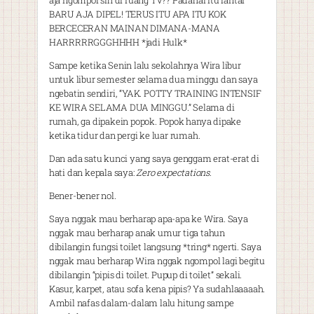
aja ngompol sih di ruang TV?? Padahal itu lantai
BARU AJA DIPEL! TERUS ITU APA ITU KOK
BERCECERAN MAINAN DIMANA-MANA
HARRRRRGGGHHHH *jadi Hulk*
Sampe ketika Senin lalu sekolahnya Wira libur
untuk libur semester selama dua minggu dan saya
ngebatin sendiri, “YAK. POTTY TRAINING INTENSIF
KE WIRA SELAMA DUA MINGGU.” Selama di
rumah, ga dipakein popok. Popok hanya dipake
ketika tidur dan pergi ke luar rumah.
Dan ada satu kunci yang saya genggam erat-erat di
hati dan kepala saya:
Zero expectations
.
Bener-bener nol.
Saya nggak mau berharap apa-apa ke Wira. Saya
nggak mau berharap anak umur tiga tahun
dibilangin fungsi toilet langsung *tring* ngerti. Saya
nggak mau berharap Wira nggak ngompol lagi begitu
dibilangin “pipis di toilet. Pupup di toilet” sekali.
Kasur, karpet, atau sofa kena pipis? Ya sudahlaaaaah.
Ambil nafas dalam-dalam lalu hitung sampe