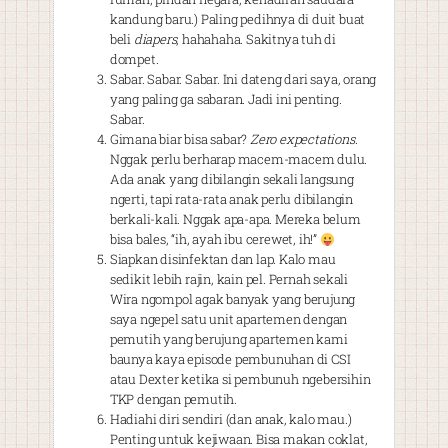
kandung baru.) Paling pedihnya di duit buat
beli
diapers
, hahahaha. Sakitnya tuh di
dompet.
Sabar. Sabar. Sabar. Ini dateng dari saya, orang
yang paling ga sabaran. Jadi ini penting.
Sabar.
Gimana biar bisa sabar?
Zero expectations
.
Nggak perlu berharap macem-macem dulu.
Ada anak yang dibilangin sekali langsung
ngerti, tapi rata-rata anak perlu dibilangin
berkali-kali. Nggak apa-apa. Mereka belum
bisa bales, “ih, ayah ibu cerewet, ih!”
Siapkan disinfektan dan lap. Kalo mau
sedikit lebih rajin, kain pel. Pernah sekali
Wira ngompol agak banyak yang berujung
saya ngepel satu unit apartemen dengan
pemutih yang berujung apartemen kami
baunya kaya episode pembunuhan di CSI
atau Dexter ketika si pembunuh ngebersihin
TKP dengan pemutih.
Hadiahi diri sendiri (dan anak, kalo mau.)
Penting untuk kejiwaan. Bisa makan coklat,