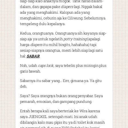
siap-siap kalo anaknya mogok. Tarik nafas dalam-
dalam, dan gapapa pake
diapers
lagi. Nggak bakal
ada yang menghakimi. Kalopun ada yang
menghakimi, ceburin aja ke Ciliwung. Sebelumnya
tempeleng dulu kepalanya.
Kedua, orangtuanya. Orangtuanya sih kayanya siap-
siap aja ya untuk ngelatih
potty training
(apalagi
harga
diapers
itu mihil bingits, hahahaha) tapi
sesiap-siapnya orangtua, mesti lebih siap lagi satu
hal:
SABAR
.
Noh, udah
caps lock
, saya tebelin plus miringin plus
garis bawah.
Sabarnya itu sabar yang… Errr, gimana ya. Ya gitu
deh.
Saya? Saya orangnya bukan orang penyabar. Saya
pemarah, emosian, dan gampang pundung.
Entah berapa kali saya berteriak ke Wira karena
saya JUENGKEL setengah mati. Ini anak udah
dibilangin kalo mau pipis itu ya di toilet kok masih