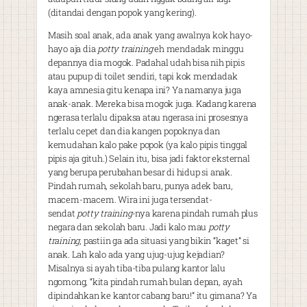
(ditandai dengan popok yang kering).
Masih soal anak, ada anak yang awalnya kok hayo-
hayo aja dia
potty training
eh mendadak minggu
depannya dia mogok. Padahal udah bisa nih pipis
atau pupup di toilet sendiri, tapi kok mendadak
kaya amnesia gitu kenapa ini? Ya namanya juga
anak-anak. Mereka bisa mogok juga. Kadang karena
ngerasa terlalu dipaksa atau ngerasa ini prosesnya
terlalu cepet dan dia kangen popoknya dan
kemudahan kalo pake popok (ya kalo pipis tinggal
pipis aja gituh.) Selain itu, bisa jadi faktor eksternal
yang berupa perubahan besar di hidup si anak.
Pindah rumah, sekolah baru, punya adek baru,
macem-macem. Wira ini juga tersendat-
sendat
potty training
-nya karena pindah rumah plus
negara dan sekolah baru. Jadi kalo mau
potty
training
, pastiin ga ada situasi yang bikin “kaget” si
anak. Lah kalo ada yang ujug-ujug kejadian?
Misalnya si ayah tiba-tiba pulang kantor lalu
ngomong, “kita pindah rumah bulan depan, ayah
dipindahkan ke kantor cabang baru!” itu gimana? Ya