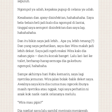
sepuluh.
Ngompol ya udah, kepaksa pupup di celana ya udah.
Kesabaran dan
spray
disinfektan, hahahahaha. Saya
bela-belain beli jadi kalo dia ngompol di lantai,
tinggal saya semprot disinfektan dan saya lap,
hahahahaha.
Dan itu bikin saya jadi lebih… Apa ya, lebih tenang (?)
Dan yang saya perhatikan, saya dan Wira malah jadi
lebih dekat. Saya jadi ngeh reaksi Wira kalo dia
nahan pipis — dan itu kocak banget. Lalu lari-lari ke
toilet, berharap-harap semoga dia ga keburu
ngompol, hahahaha.
Sampe akhirnya hari Rabu kemarin, saya lagi
nyetrika jemuran. Wira jalan bolak-balik deket saya.
Awalnya saya kira dia cuma mau ngecek ibunya
masih nyetrika atau nggak, tapi saya perhatiin ni
anak kok narik-narik celananya melulu.
“Wira mau pipis?”
Dia ngeliat saya lalu sambil meringis menjawab,