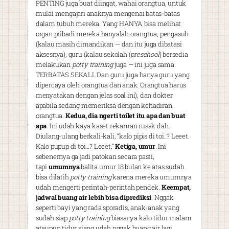
PENTING juga buat diingat, wahai orangtua, untuk
mulai mengajari anaknya mengenai batas-batas
dalam tubuh mereka. Yang HANYA bisa melihat
organ pribadi mereka hanyalah orangtua, pengasuh
(kalau masih dimandikan — dan itu juga dibatasi
aksesnya), guru (kalau sekolah (
preschool
) bersedia
melakukan
potty training
juga — ini juga sama.
TERBATAS SEKALI. Dan guru juga hanya guru yang
dipercaya oleh orangtua dan anak. Orangtua harus
menyatakan dengan jelas soal ini), dan dokter
apabila sedang memeriksa dengan kehadiran
orangtua.
Kedua, dia ngerti toilet itu apa dan buat
apa
. Ini udah kaya kaset rekaman rusak dah.
Diulang-ulang berkali-kali, “kalo pipis di toi..? Leeet.
Kalo pupup di toi…? Leeet.”
Ketiga, umur
. Ini
sebenernya ga jadi patokan secara pasti,
tapi
umumnya
balita umur 18 bulan ke atas sudah
bisa dilatih
potty training
karena mereka umumnya
udah mengerti perintah-perintah pendek.
Keempat,
jadwal buang air lebih bisa diprediksi
. Nggak
seperti bayi yang rada sporadis, anak-anak yang
sudah siap
potty training
biasanya kalo tidur malam
ataupun tidur siang udah nggak buang air lagi