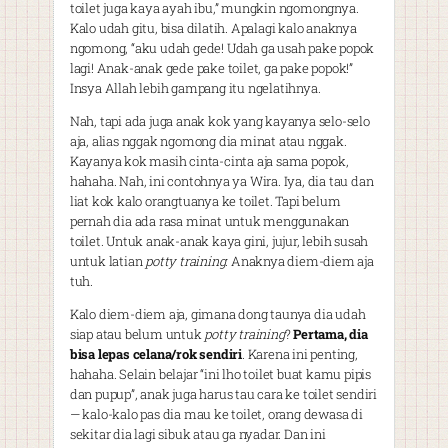
toilet juga kaya ayah ibu,” mungkin ngomongnya.
Kalo udah gitu, bisa dilatih. Apalagi kalo anaknya
ngomong, “aku udah gede! Udah ga usah pake popok
lagi! Anak-anak gede pake toilet, ga pake popok!”
Insya Allah lebih gampang itu ngelatihnya.
Nah, tapi ada juga anak kok yang kayanya selo-selo
aja, alias nggak ngomong dia minat atau nggak.
Kayanya kok masih cinta-cinta aja sama popok,
hahaha. Nah, ini contohnya ya Wira. Iya, dia tau dan
liat kok kalo orangtuanya ke toilet. Tapi belum
pernah dia ada rasa minat untuk menggunakan
toilet. Untuk anak-anak kaya gini, jujur, lebih susah
untuk latian
potty training
. Anaknya diem-diem aja
tuh.
Kalo diem-diem aja, gimana dong taunya dia udah
siap atau belum untuk
potty training
?
Pertama, dia
bisa lepas celana/rok sendiri
. Karena ini penting,
hahaha. Selain belajar “ini lho toilet buat kamu pipis
dan pupup”, anak juga harus tau cara ke toilet sendiri
— kalo-kalo pas dia mau ke toilet, orang dewasa di
sekitar dia lagi sibuk atau ga nyadar. Dan ini