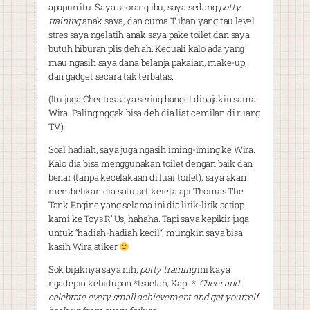
apapun itu. Saya seorang ibu, saya sedang
potty
training
anak saya, dan cuma Tuhan yang tau level
stres saya ngelatih anak saya pake toilet dan saya
butuh hiburan plis deh ah. Kecuali kalo ada yang
mau ngasih saya dana belanja pakaian, make-up,
dan gadget secara tak terbatas.
(Itu juga Cheetos saya sering banget dipajakin sama
Wira. Paling nggak bisa deh dia liat cemilan di ruang
TV.)
Soal hadiah, saya juga ngasih iming-iming ke Wira.
Kalo dia bisa menggunakan toilet dengan baik dan
benar (tanpa kecelakaan di luar toilet), saya akan
membelikan dia satu set kereta api Thomas The
Tank Engine yang selama ini dia lirik-lirik setiap
kami ke Toys R’ Us, hahaha. Tapi saya kepikir juga
untuk “hadiah-hadiah kecil”, mungkin saya bisa
kasih Wira stiker
Sok bijaknya saya nih,
potty training
ini kaya
ngadepin kehidupan *tsaelah, Kap…*:
Cheer and
celebrate every small achievement and get yourself