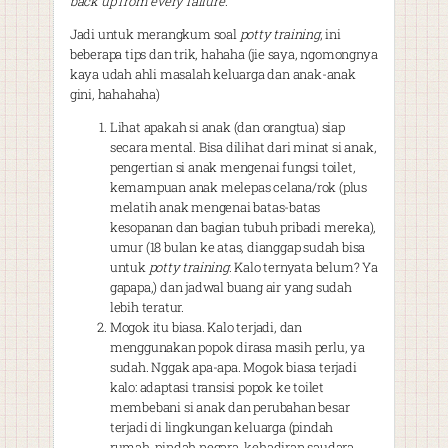
back up from every failure
.
Jadi untuk merangkum soal
potty training
, ini
beberapa tips dan trik, hahaha (jie saya, ngomongnya
kaya udah ahli masalah keluarga dan anak-anak
gini, hahahaha)
Lihat apakah si anak (dan orangtua) siap
secara mental. Bisa dilihat dari minat si anak,
pengertian si anak mengenai fungsi toilet,
kemampuan anak melepas celana/rok (plus
melatih anak mengenai batas-batas
kesopanan dan bagian tubuh pribadi mereka),
umur (18 bulan ke atas, dianggap sudah bisa
untuk
potty training
. Kalo ternyata belum? Ya
gapapa,) dan jadwal buang air yang sudah
lebih teratur.
Mogok itu biasa. Kalo terjadi, dan
menggunakan popok dirasa masih perlu, ya
sudah. Nggak apa-apa. Mogok biasa terjadi
kalo: adaptasi transisi popok ke toilet
membebani si anak dan perubahan besar
terjadi di lingkungan keluarga (pindah
rumah, pindah negara, kehadiran saudara