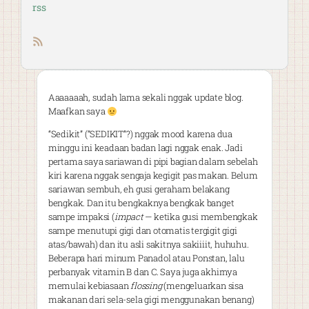
rss
RSS feed
Aaaaaaah, sudah lama sekali nggak update blog.
Maafkan saya
“Sedikit” (“SEDIKIT”?) nggak mood karena dua
minggu ini keadaan badan lagi nggak enak. Jadi
pertama saya sariawan di pipi bagian dalam sebelah
kiri karena nggak sengaja kegigit pas makan. Belum
sariawan sembuh, eh gusi geraham belakang
bengkak. Dan itu bengkaknya bengkak banget
sampe impaksi (
impact
— ketika gusi membengkak
sampe menutupi gigi dan otomatis tergigit gigi
atas/bawah) dan itu asli sakitnya sakiiiit, huhuhu.
Beberapa hari minum Panadol atau Ponstan, lalu
perbanyak vitamin B dan C. Saya juga akhirnya
memulai kebiasaan
flossing
(mengeluarkan sisa
makanan dari sela-sela gigi menggunakan benang)