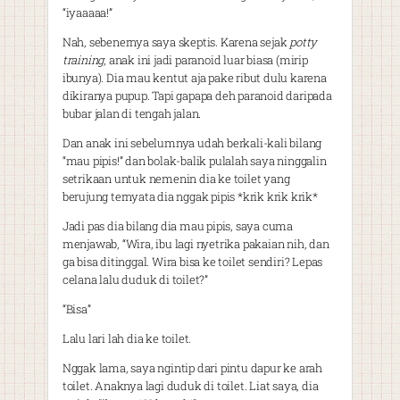
“iyaaaaa!”
Nah, sebenernya saya skeptis. Karena sejak
potty
training
, anak ini jadi paranoid luar biasa (mirip
ibunya). Dia mau kentut aja pake ribut dulu karena
dikiranya pupup. Tapi gapapa deh paranoid daripada
bubar jalan di tengah jalan.
Dan anak ini sebelumnya udah berkali-kali bilang
“mau pipis!” dan bolak-balik pulalah saya ninggalin
setrikaan untuk nemenin dia ke toilet yang
berujung ternyata dia nggak pipis *krik krik krik*
Jadi pas dia bilang dia mau pipis, saya cuma
menjawab, “Wira, ibu lagi nyetrika pakaian nih, dan
ga bisa ditinggal. Wira bisa ke toilet sendiri? Lepas
celana lalu duduk di toilet?”
“Bisa”
Lalu lari lah dia ke toilet.
Nggak lama, saya ngintip dari pintu dapur ke arah
toilet. Anaknya lagi duduk di toilet. Liat saya, dia