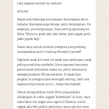
Lalu apakah setelah itu selesai?
NGGAK.
Masih kok beberapa kecelakaan-kecelakaan kecil,
hahaha. Namanya juga belajar, perlu beradaptasi. Ya
anaknya, ya orangtuanya. Saya sering ngomong ke
Wira, “Wira itu anak laki-laki hebat, jadi nggak perlu
pake popok lagi.”
Saran saya untuk sesama orangtua yang sedang
menjalankan
potty training
:
Reward yourself
.
Ngelatih anak ke toilet ini salah satu pekerjaan yang
paling susah dan nyebelin. Saya ngerasa harusnya
pemerintah Indonesia make isu
potty training
ini
sebagai program KB aja sekalian. Si anak bisa
jengkel, si orangtua bisa setengah sinting. Jadi cara
supaya tetep waras ya itu… Sabar dan hadiah.
Untuk setiap latihan toilet Wira yang sukses
(dilakukan di toilet, nggak “kebobolan” di luar), saya
suka bikin teh anget atau ngemil Cheetos. Aduh,
nggak ada deh peduli-pedulinya sama gendut atau