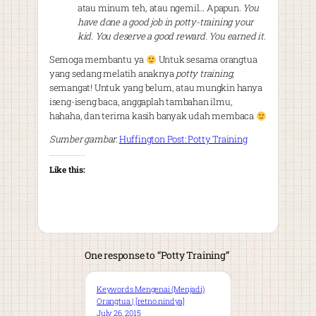
atau minum teh, atau ngemil… Apapun.
You
have done a good job in potty-training your
kid. You deserve a good reward. You earned it.
Semoga membantu ya
Untuk sesama orangtua
yang sedang melatih anaknya
potty training
,
semangat! Untuk yang belum, atau mungkin hanya
iseng-iseng baca, anggaplah tambahan ilmu,
hahaha, dan terima kasih banyak udah membaca
Sumber gambar
:
Huffington Post: Potty Training
Like this:
One response to “Potty Training”
Keywords Mengenai (Menjadi)
Orangtua | [retno.nindya]
July 26, 2015