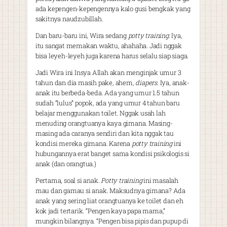
ada kepengen-kepengennya kalo gusi bengkak yang
sakitnya naudzubillah.
Dan baru-baru ini, Wira sedang
potty training
. Iya,
itu sangat memakan waktu, ahahaha. Jadi nggak
bisa leyeh-leyeh juga karena harus selalu siap siaga.
Jadi Wira ini Insya Allah akan menginjak umur 3
tahun dan dia masih pake, ahem,
diapers
. Iya, anak-
anak itu berbeda-beda. Ada yang umur 1.5 tahun
sudah “lulus” popok, ada yang umur 4 tahun baru
belajar menggunakan toilet. Nggak usah lah
menuding orangtuanya kaya gimana. Masing-
masing ada caranya sendiri dan kita nggak tau
kondisi mereka gimana. Karena
potty training
ini
hubungannya erat banget sama kondisi psikologis si
anak (dan orangtua.)
Pertama, soal si anak.
Potty training
ini masalah
mau dan gamau si anak. Maksudnya gimana? Ada
anak yang sering liat orangtuanya ke toilet dan eh
kok jadi tertarik. “Pengen kaya papa mama,”
mungkin bilangnya. “Pengen bisa pipis dan pupup di