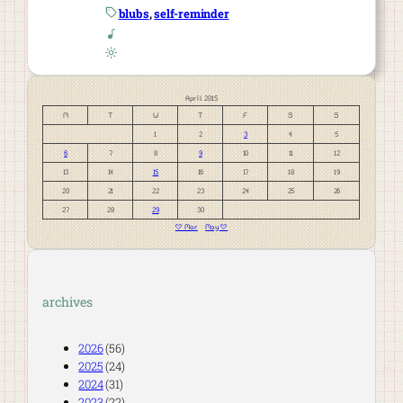
blubs
, 
self-reminder
April 2015
M
T
W
T
F
S
S
1
2
3
4
5
6
7
8
9
10
11
12
13
14
15
16
17
18
19
20
21
22
23
24
25
26
27
28
29
30
« Mar
May »
archives
2026
(56)
2025
(24)
2024
(31)
2023
(22)