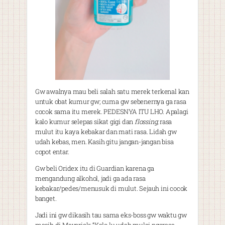
Gw awalnya mau beli salah satu merek terkenal kan
untuk obat kumur gw; cuma gw sebenernya ga rasa
cocok sama itu merek. PEDESNYA ITU LHO. Apalagi
kalo kumur selepas sikat gigi dan
flossing
; rasa
mulut itu kaya kebakar dan mati rasa. Lidah gw
udah kebas, men. Kasih gitu jangan-jangan bisa
copot entar.
Gw beli Oridex itu di Guardian karena ga
mengandung alkohol, jadi ga ada rasa
kebakar/pedes/menusuk di mulut. Sejauh ini cocok
banget.
Jadi ini gw dikasih tau sama eks-boss gw waktu gw