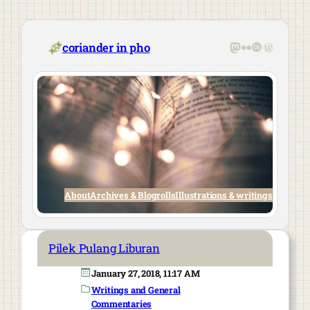
Skip
to
content
Mastodon
Flickr
Last.fm
WordPre
coriander in pho
About
Archives & Blogrolls
Illustrations & writings
Pilek Pulang Liburan
January 27, 2018, 11:17 AM
Writings and General
Commentaries