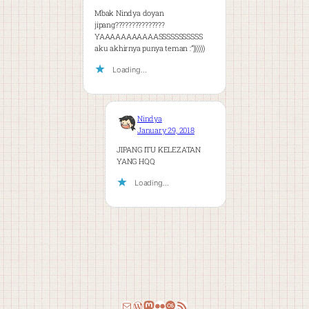
Mbak Nindya doyan
jipang???????????????
YAAAAAAAAAAASSSSSSSSSSS
aku akhirnya punya teman :”))))))
Loading…
Nindya
January 29, 2018
JIPANG ITU KELEZATAN
YANG HQQ
Loading…
Email
WordPress
Mastodon
Flickr
Last.fm
RSS Feed