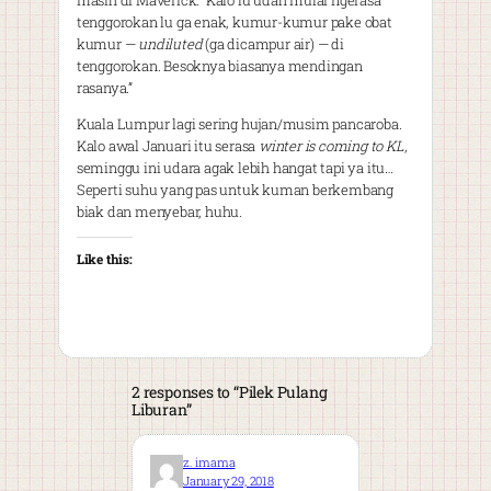
masih di Maverick: “Kalo lu udah mulai ngerasa
tenggorokan lu ga enak, kumur-kumur pake obat
kumur —
undiluted
(ga dicampur air) — di
tenggorokan. Besoknya biasanya mendingan
rasanya.”
Kuala Lumpur lagi sering hujan/musim pancaroba.
Kalo awal Januari itu serasa
winter is coming to KL
,
seminggu ini udara agak lebih hangat tapi ya itu…
Seperti suhu yang pas untuk kuman berkembang
biak dan menyebar, huhu.
Like this:
2 responses to “Pilek Pulang
Liburan”
z. imama
January 29, 2018