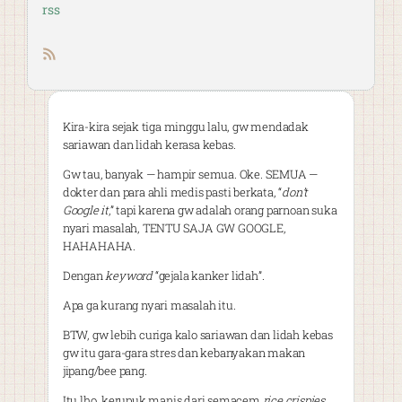
rss
RSS feed
Kira-kira sejak tiga minggu lalu, gw mendadak
sariawan dan lidah kerasa kebas.
Gw tau, banyak — hampir semua. Oke. SEMUA —
dokter dan para ahli medis pasti berkata, “
don’t
Google it
,” tapi karena gw adalah orang parnoan suka
nyari masalah, TENTU SAJA GW GOOGLE,
HAHAHAHA.
Dengan
keyword
“gejala kanker lidah”.
Apa ga kurang nyari masalah itu.
BTW, gw lebih curiga kalo sariawan dan lidah kebas
gw itu gara-gara stres dan kebanyakan makan
jipang/bee pang.
Itu lho, kerupuk manis dari semacem
rice crispies