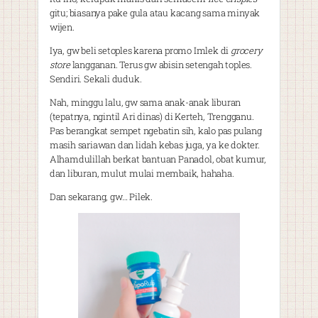
gitu; biasanya pake gula atau kacang sama minyak
wijen.
Iya, gw beli setoples karena promo Imlek di
grocery
store
langganan. Terus gw abisin setengah toples.
Sendiri. Sekali duduk.
Nah, minggu lalu, gw sama anak-anak liburan
(tepatnya, ngintil Ari dinas) di Kerteh, Trengganu.
Pas berangkat sempet ngebatin sih, kalo pas pulang
masih sariawan dan lidah kebas juga, ya ke dokter.
Alhamdulillah berkat bantuan Panadol, obat kumur,
dan liburan, mulut mulai membaik, hahaha.
Dan sekarang, gw… Pilek.