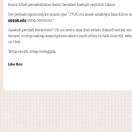
Insya Allah persahabatan kami berjalan hampir sepuluh tahun.
Gw pernah ngomong ke suami gw, “JTUG itu anak-anaknya bisa kirim em
nggak ada
yang cemburu.”
Apakah pernah berantem? Oh ya tentu saja; dan selalu dikonfrontasi se
honest, to stop taking assumptions about each other, to talk directly wh
us that
.
Tetap receh, tetap menggila.
Like this: