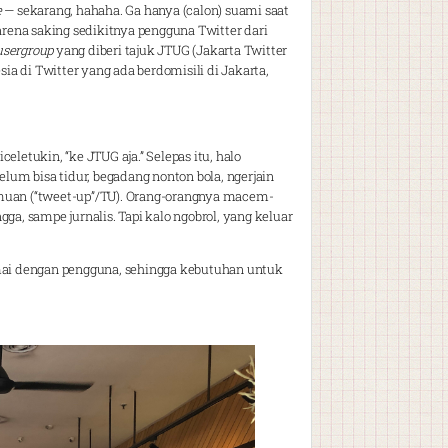
e
— sekarang, hahaha. Ga hanya (calon) suami saat
rena saking sedikitnya pengguna Twitter dari
usergroup
yang diberi tajuk JTUG (Jakarta Twitter
sia di Twitter yang ada berdomisili di Jakarta,
eletukin, “ke JTUG aja.” Selepas itu, halo
um bisa tidur, begadang nonton bola, ngerjain
emuan (“tweet-up”/TU). Orang-orangnya macem-
ga, sampe jurnalis. Tapi kalo ngobrol, yang keluar
amai dengan pengguna, sehingga kebutuhan untuk