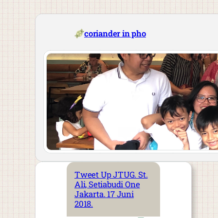
Skip
to
content
coriander in pho
Tweet Up JTUG. St.
Ali, Setiabudi One
Jakarta. 17 Juni
2018.