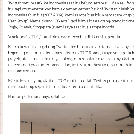
Twitter baru masuk ke Indonesia saat itu; belum seramai — dan se…
hor
itu, tapi gw menemukan banyak teman-teman baik di Twitter. Malah ka
Indonesia tahun itu (2007-2009), kami sampe bisa bikin semacem grup/
User Group). Nama doang “Jakarta”, tapi isinya itu ya orang-orang Indone
Jogja, Kuwait, Singapura (suami saya saat itu), sampe Inggris.
“Anak-anak JTUG,” kami biasanya menyebut diri kami seperti itu.
Kalo ada yang baru gabung Twitter dan bingung nyari temen, biasanya dic
begadang malem-malem (biasa disebut JTUG Ronda; isinya yang pada bel
proyek, atau emang dasarnya kalong) dan sebulan sekali biasanya ket
macem; dari programer, orang iklan, insinyur, mahasiswa, ibu rumah tang
recehan semua.
Makin ke sini, yang aktif di JTUG makin sedikit. Twitter pun makin r
membuat grup seperti itu juga tidak terlalu dibutuhkan.
Namun pertemanannya selalu ada.