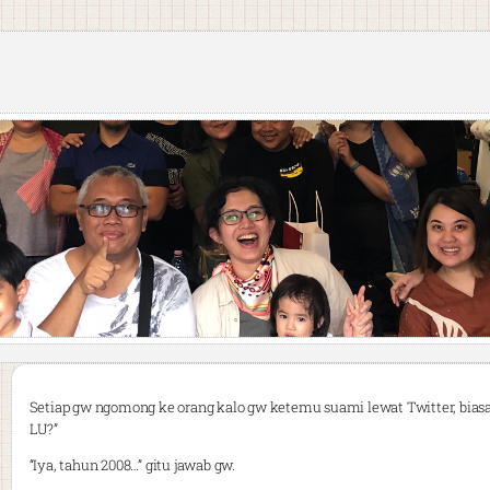
Setiap gw ngomong ke orang kalo gw ketemu suami lewat Twitter, bi
LU?”
“Iya, tahun 2008…” gitu jawab gw.