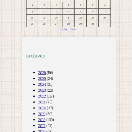
4
5
6
7
8
9
10
11
12
13
14
15
16
17
18
19
20
21
22
23
24
25
26
27
28
29
30
« May
Jul »
archives
2026
(56)
2025
(24)
2024
(31)
2023
(22)
2022
(117)
2021
(73)
2020
(37)
2019
(69)
2018
(130)
2017
(27)
2016
(98)