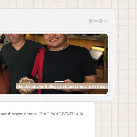
Mastodon
Flickr
Last.fm
WordPress
About
Archives & Blogrolls
Illustrations & writings
asanya direspon dengan, “HAH YANG BENER AJA