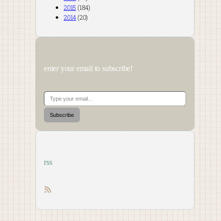
2015
(184)
2014
(20)
enter your email to subscribe!
Type your email…
Subscribe
rss
RSS feed