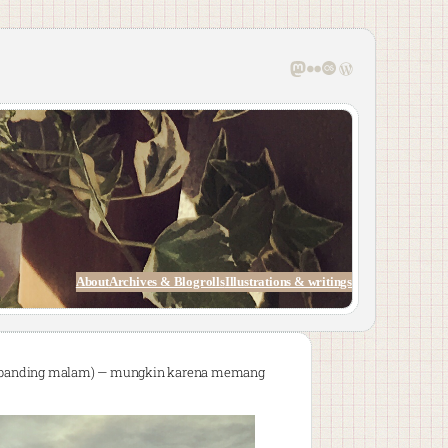
Mastodon
Flickr
Last.fm
WordPress
About
Archives & Blogrolls
Illustrations & writings
ng dibanding malam) — mungkin karena memang