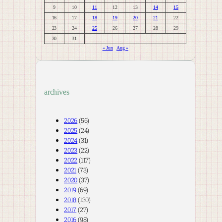
9
10
11
12
13
14
15
16
17
18
19
20
21
22
23
24
25
26
27
28
29
30
31
« Jun
Aug »
archives
2026
(56)
2025
(24)
2024
(31)
2023
(22)
2022
(117)
2021
(73)
2020
(37)
2019
(69)
2018
(130)
2017
(27)
2016
(98)