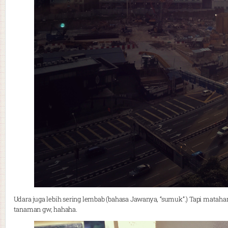
Udara juga lebih sering lembab (bahasa Jawanya, “sumuk”.) Tapi matah
tanaman gw, hahaha.