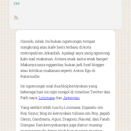
rss
RSS feed
Oooooh, ndak. Ini bukan ngomongin tempat
nongkrong atau kafe heits terbaru di kota
metropolitan Jekardah. Apalagi saya yang ngomong
kalo soal makanan. Antara enak sama enak banget.
Makanya saya nggambar, bukan jadi food blogger
atau kritikus makanan seperti Anton Ego di
Ratatouille.
Ini ngomongin soal dua blog keroyokan yang
beberapa hari ini rajin nongol di timeline Twitter dan
Path saya:
Linimasa
dan
Jagongan
.
Yang sedikit lebih tua itu Linimasa. Dipandu om
Roy Sayur, blog ini keroyokan tulisan om Roy, papah
Glenn, Gandrasta, Agun, Dragono, Nauval, dan Farah
Dompas. Dan keroyokannya juga diatur: masing-
masing penulis dapat jatah hari masing-masing