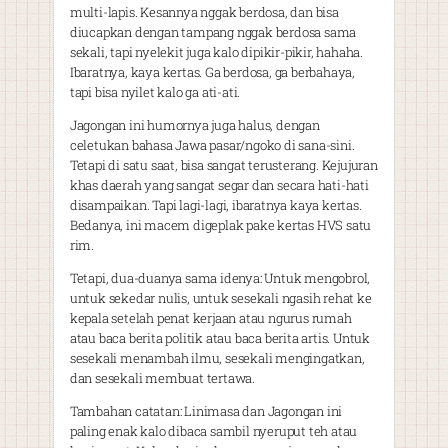
multi-lapis. Kesannya nggak berdosa, dan bisa
diucapkan dengan tampang nggak berdosa sama
sekali, tapi nyelekit juga kalo dipikir-pikir, hahaha.
Ibaratnya, kaya kertas. Ga berdosa, ga berbahaya,
tapi bisa nyilet kalo ga ati-ati.
Jagongan ini humornya juga halus, dengan
celetukan bahasa Jawa pasar/ngoko di sana-sini.
Tetapi di satu saat, bisa sangat terusterang. Kejujuran
khas daerah yang sangat segar dan secara hati-hati
disampaikan. Tapi lagi-lagi, ibaratnya kaya kertas.
Bedanya, ini macem digeplak pake kertas HVS satu
rim.
Tetapi, dua-duanya sama idenya: Untuk mengobrol,
untuk sekedar nulis, untuk sesekali ngasih rehat ke
kepala setelah penat kerjaan atau ngurus rumah
atau baca berita politik atau baca berita artis. Untuk
sesekali menambah ilmu, sesekali mengingatkan,
dan sesekali membuat tertawa.
Tambahan catatan: Linimasa dan Jagongan ini
paling enak kalo dibaca sambil nyeruput teh atau