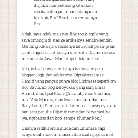
diajukan dan sekarang kita akan
sepakati dengan penandatanganan
kontrak, Bro!” Bisa bubar semuanya
Bro!
Ndak, saya ndak mau nge-link topik-topik yang
saya omongin di atas ke artikelnya sendiri-sendiri.
Mending buka aja websitenya lalu scroll pelan-pelan
sambil ngebaca artikelnya satu-satu. Dijamin serasa
makan gula Jawa. Manis tapi tidak melekit.
Nah, kalo Jagongan ini isinya keroyokan para
blogger Jogja dan sekitarnya. Diprakarsai mas
Hamid yang pengen punya blog Linimasa seperti om
Roy Sayur, ini blog keroyokan yang isinya mas
Hamid, mas Iqbal Khan (@rasarab), mas Vindrasu,
mas Veta Mandra, mas Iwan, mas Jun, dan mas
Rony Lantip. Sama seperti Linimasa, konsepnya satu
hari satu penulis. Dijamin rame dan bervariasi (ya
iya, ngebahas dari kopi sampe siluman kok…)
Usianya sedikit lebih muda dari Linimasa, tapi
isinya udah macem-macem dari soal ngopi sambil