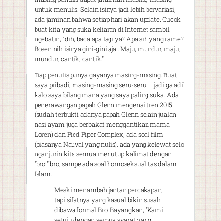
untuk menulis. Selain isinya jadi lebih bervariasi,
ada jaminan bahwa setiap hari akan update. Cucok
buat kita yang suka keliaran di Internet sambil
ngebatin, “dih, baca apa lagi ya? Apa sih yang rame?
Bosen nih isinya gini-gini aja.. Maju, mundur, maju,
mundur, cantik, cantik.”
Tiap penulis punya gayanya masing-masing. Buat
saya pribadi, masing-masing seru-seru — jadi ga adil
kalo saya bilang mana yang saya paling suka. Ada
penerawangan papah Glenn mengenai tren 2015
(sudah terbukti adanya papah Glenn selain jualan
nasi ayam juga berbakat menggantikan mama
Loren) dan Pied Piper Complex, ada soal film
(biasanya Nauval yang nulis), ada yang kelewat selo
nganjurin kita semua menutup kalimat dengan
“bro!” bro, sampe ada soal homoseksualitas dalam
Islam.
Meski menambah jantan percakapan,
tapi sifatnya yang kasual bikin susah
dibawa formal Bro! Bayangkan, “Kami
setuju dengan semua syarat yang