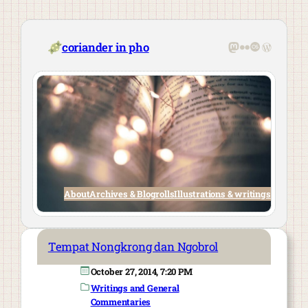
Skip
to
content
Mastodon
Flickr
Last.fm
WordPre
coriander in pho
About
Archives & Blogrolls
Illustrations & writings
Tempat Nongkrong dan Ngobrol
October 27, 2014, 7:20 PM
Writings and General
Commentaries