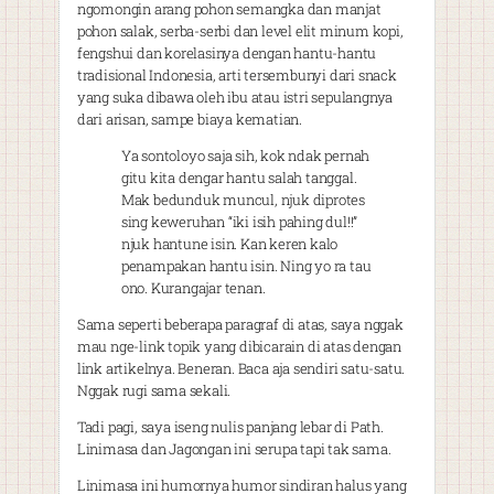
ngomongin arang pohon semangka dan manjat
pohon salak, serba-serbi dan level elit minum kopi,
fengshui dan korelasinya dengan hantu-hantu
tradisional Indonesia, arti tersembunyi dari snack
yang suka dibawa oleh ibu atau istri sepulangnya
dari arisan, sampe biaya kematian.
Ya sontoloyo saja sih, kok ndak pernah
gitu kita dengar hantu salah tanggal.
Mak bedunduk muncul, njuk diprotes
sing keweruhan “iki isih pahing dul!!”
njuk hantune isin. Kan keren kalo
penampakan hantu isin. Ning yo ra tau
ono. Kurangajar tenan.
Sama seperti beberapa paragraf di atas, saya nggak
mau nge-link topik yang dibicarain di atas dengan
link artikelnya. Beneran. Baca aja sendiri satu-satu.
Nggak rugi sama sekali.
Tadi pagi, saya iseng nulis panjang lebar di Path.
Linimasa dan Jagongan ini serupa tapi tak sama.
Linimasa ini humornya humor sindiran halus yang