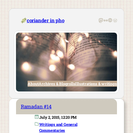
Skip
to
content
Mastodon
Flickr
Last.fm
WordPre
coriander in pho
About
Archives & Blogrolls
Illustrations & writings
Ramadan #14
July 2, 2015, 12:20 PM
Writings and General
Commentaries