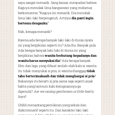
saya sangat menarik. Sang kaisar, menyadari bahwa
Kaguya menolak lima bangsawan yang melamar,
berkomentar, “Kaguya ini menarik. Dia menolak
lima laki-laki berpengaruh. Artinya
dia pasti ingin
bertemu denganku
.”
Nah, kenapa menarik?
Karena ada berapa banyak laki-laki di dunia nyata
ini yang berpikiran seperti itu? Ada lho. Banyak pula.
Ada berapa banyak laki-laki di dunia ini yang
berpikiran bahwa
wanita berhutang kepadanya dan
wanita harus menyukai dia
? Ada berapa banyak
film dan lagu yang dibuat seolah-olah kalo si wanita
itu tidak menyukai si pria, si wanita dianggap
tidak
tahu berterimakasih dan tidak menghargai si pria
?
Bukannya itu berarti si pria sama saja seperti anak
balita yang tantrum kalo keinginannya ga
dipenuhi?
Are we raising gentlemen or little bratty
boys
?
Ghibli menantang pemikiran yang seksis dan
diskriminatif seperti itu. Dan karakter laki-laki