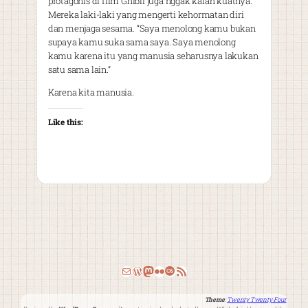
protagonis di film Ghibli juga nggak kalah kuatnya.
Mereka laki-laki yang mengerti kehormatan diri
dan menjaga sesama. “Saya menolong kamu bukan
supaya kamu suka sama saya. Saya menolong
kamu karena itu yang manusia seharusnya lakukan
satu sama lain.”
Karena kita manusia.
Like this:
Email
WordPress
Mastodon
Flickr
Last.fm
RSS Feed
Theme
:
Twenty Twenty-Four