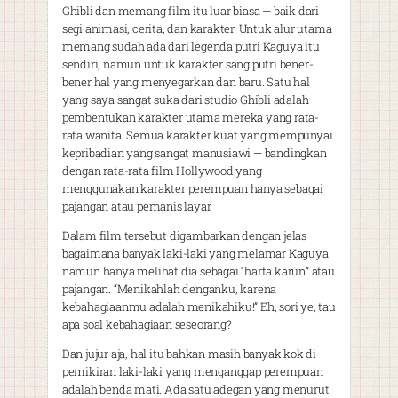
Ghibli dan memang film itu luar biasa — baik dari
segi animasi, cerita, dan karakter. Untuk alur utama
memang sudah ada dari legenda putri Kaguya itu
sendiri, namun untuk karakter sang putri bener-
bener hal yang menyegarkan dan baru. Satu hal
yang saya sangat suka dari studio Ghibli adalah
pembentukan karakter utama mereka yang rata-
rata wanita. Semua karakter kuat yang mempunyai
kepribadian yang sangat manusiawi — bandingkan
dengan rata-rata film Hollywood yang
menggunakan karakter perempuan hanya sebagai
pajangan atau pemanis layar.
Dalam film tersebut digambarkan dengan jelas
bagaimana banyak laki-laki yang melamar Kaguya
namun hanya melihat dia sebagai “harta karun” atau
pajangan. “Menikahlah denganku, karena
kebahagiaanmu adalah menikahiku!” Eh, sori ye, tau
apa soal kebahagiaan seseorang?
Dan jujur aja, hal itu bahkan masih banyak kok di
pemikiran laki-laki yang menganggap perempuan
adalah benda mati. Ada satu adegan yang menurut