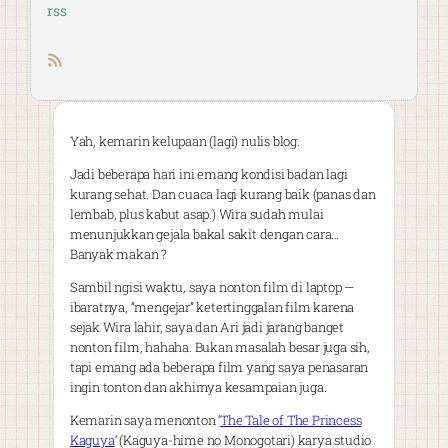
rss
RSS feed
Yah, kemarin kelupaan (lagi) nulis blog.
Jadi beberapa hari ini emang kondisi badan lagi
kurang sehat. Dan cuaca lagi kurang baik (panas dan
lembab, plus kabut asap.) Wira sudah mulai
menunjukkan gejala bakal sakit dengan cara…
Banyak makan ?
Sambil ngisi waktu, saya nonton film di laptop —
ibaratnya, “mengejar” ketertinggalan film karena
sejak Wira lahir, saya dan Ari jadi jarang banget
nonton film, hahaha. Bukan masalah besar juga sih,
tapi emang ada beberapa film yang saya penasaran
ingin tonton dan akhirnya kesampaian juga.
Kemarin saya menonton ‘
The Tale of The Princess
Kaguya
‘ (Kaguya-hime no Monogotari) karya studio