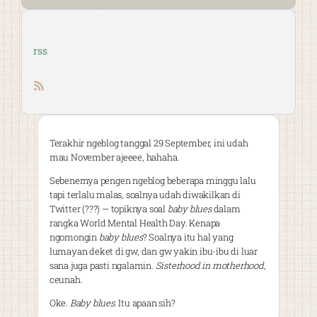
rss
RSS feed
Terakhir ngeblog tanggal 29 September, ini udah
mau November ajeeee, hahaha.
Sebenernya pengen ngeblog beberapa minggu lalu
tapi terlalu malas, soalnya udah diwakilkan di
Twitter (???) — topiknya soal
baby blues
dalam
rangka World Mental Health Day. Kenapa
ngomongin
baby blues
? Soalnya itu hal yang
lumayan deket di gw, dan gw yakin ibu-ibu di luar
sana juga pasti ngalamin.
Sisterhood in motherhood
,
ceunah.
Oke.
Baby blues
. Itu apaan sih?