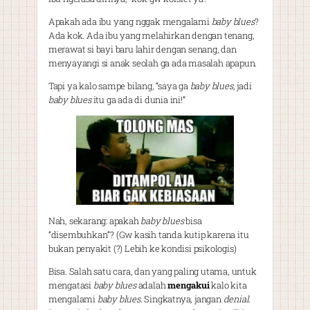
Apakah ada ibu yang nggak mengalami
baby blues
?
Ada kok. Ada ibu yang melahirkan dengan tenang,
merawat si bayi baru lahir dengan senang, dan
menyayangi si anak seolah ga ada masalah apapun.
Tapi ya kalo sampe bilang, “saya ga
baby blues
, jadi
baby blues
itu ga ada di dunia ini!”
Nah, sekarang: apakah
baby blues
bisa
“disembuhkan”? (Gw kasih tanda kutip karena itu
bukan penyakit (?) Lebih ke kondisi psikologis)
Bisa. Salah satu cara, dan yang paling utama, untuk
mengatasi
baby blues
adalah
mengakui
kalo kita
mengalami
baby blues
. Singkatnya, jangan
denial
.