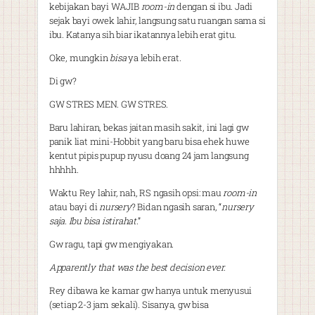
kebijakan bayi WAJIB
room-in
dengan si ibu. Jadi
sejak bayi owek lahir, langsung satu ruangan sama si
ibu. Katanya sih biar ikatannya lebih erat gitu.
Oke, mungkin
bisa
ya lebih erat.
Di gw?
GW STRES MEN. GW STRES.
Baru lahiran, bekas jaitan masih sakit, ini lagi gw
panik liat mini-Hobbit yang baru bisa ehek huwe
kentut pipis pupup nyusu doang 24 jam langsung
hhhhh.
Waktu Rey lahir, nah, RS ngasih opsi: mau
room-in
atau bayi di
nursery
? Bidan ngasih saran, “
nursery
saja. Ibu bisa istirahat
.”
Gw ragu, tapi gw mengiyakan.
Apparently that was the best decision ever
.
Rey dibawa ke kamar gw hanya untuk menyusui
(setiap 2-3 jam sekali). Sisanya, gw bisa