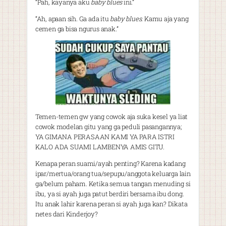
“Pah, kayanya aku
baby blues
ini.”
“Ah, apaan sih. Ga ada itu
baby blues
. Kamu aja yang
cemen ga bisa ngurus anak.”
Temen-temen gw yang cowok aja suka kesel ya liat
cowok modelan gitu yang ga peduli pasangannya;
YA GIMANA PERASAAN KAMI YA PARA ISTRI
KALO ADA SUAMI LAMBENYA AMIS GITU.
Kenapa peran suami/ayah penting? Karena kadang
ipar/mertua/orang tua/sepupu/anggota keluarga lain
ga/belum paham. Ketika semua tangan menuding si
ibu, ya si ayah juga patut berdiri bersama ibu dong.
Itu anak lahir karena peran si ayah juga kan? Dikata
netes dari Kinderjoy?