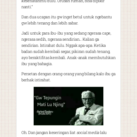
kesehatanmu dulu. Urusan rumah, bisa dipikir
nanti.”
Dan dua ucapan itu gw inget betul untuk ngebantu
gw lebih tenang dan lebih sabar.
Jadi untuk para ibu-ibu yang sedang ngerasa cape,
ngerasa sedih, ngerasa sendirian… Kalian ga
sendirian. Istirahat dulu. Nggak apa-apa. Ketika
badan sudah kembali segar, pikiran sudah tenang,
ayo beraktifitas kembali. Anak-anak membutuhkan
ibu yang bahagia.
Persetan dengan orang-orang yang bilang kalo ibu ga
berhak istirahat.
Oh. Dan jangan keseringan liat
social media
lalu