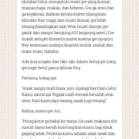
istirahat/tidur, mengutuki wasir gw yang kumat,
mainan hape, makan, dan beberes. Gw ga stres dan
ga kepikiran. Bahkan ketika dokter bilang kalo
bilirubin Rey tinggi dan musti disinar, gw lebih
tenang (bandingkan saat Wira musti disinar; gw
panik dan nangis, berujung ASI langsung seret.) Gw
malah sempet diomelin suster karena gw nyusuin
Rey kelamaan soalnya disambi meluk-meluk dan
main-main, hahaha.
Ada dua ucapan dari laki-laki dalam hidup gw yang
gw inget betul pasca lahiran Rey.
Pertama, bokap gw.
“Anak nangis mah biasa, non. Apalagi bayi baru lahir.
Kamu santai aja. Nggak usah merasa bersalah atau
stres. Kalo kamunya tenang, anak juga tenang.”
Kedua, suami gw. Ari.
“Piring kotor ga bakal ke mana. Ga usah maksain diri
rumah harus bersih kinclong kalo kamu lagi sibuk
pegang adek. Prioritas kamu adalah anak-anak dan