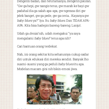
Dengerin badan, dan terutamanya, dengerin pikiran.
“Gw ga hepi, gw nangis terus, gw marah ke bayi gw
padahal dia ga salah apa-apa, gw ngerasa diri gw
jelek banget, gw ga pede, gw ga ceria… Kayanya gw
baby blues
ya?” Iya. Itu
baby blues
. Dan TIDAK APA-
APA. Kita bisa hadepin bareng-bareng. Lanjut.
Udah ga
denial
nih, udah mengakui “ya saya
mengalami
baby blues
” terus apa nih?
Cari bantuan orang terdekat.
Nah, ini orang sekitar kita seharusnya cukup sadar
diri untuk edukasi diri mereka sendiri. Banyak lho
suami-suami yang ga peduli
baby blues
itu apa.
Modelan macam gini nih bikin emosi jiwa.