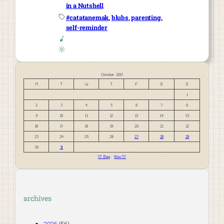
in a Nutshell
#catatanemak
, 
blubs
, 
parenting
, 
self-reminder
October 2017
M
T
W
T
F
S
S
1
2
3
4
5
6
7
8
9
10
11
12
13
14
15
16
17
18
19
20
21
22
23
24
25
26
27
28
29
30
31
« Sep
Nov »
archives