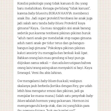
Kondisi psikologis yang tidak karuan di ibu yang
baru melahirkan. Kenapa gw bilang “tidak karuan”,
karena
baby blues
itu BUKAN HANYA membenci
anak lho. Jadi super protektif/terobsesi ke anak juga
jadi salah satu tanda
baby blues
. Protektif kaya
gimana? Kaya… Ga mau ninggalin sisi anak barang
sedetik pun karena terobsesi pikiran-pikiran buruk
“aduh nanti anak gw mendadak stop napas gimana
aduh nanti anak gw tidur terus dan ga bangun-
bangun lagi gimana.” Pokoknya pikiran-pikiran
kalut/
anxiety
itu menggila dan berkali-kali lipat.
Bahkan orang lain mau gendong si bayi pun ga
diijinkan sama sekali — dan ada kecurigaan bahwa
orang lain/orang asing akan menyakiti si bayi. Kaya
Smeagol. Versi ibu abis lahiran.
Gw mengalami
baby blues
dua kali; walopun
skalanya jauh berbeda (ketika dengan Rey, gw udah
lebih bisa mengatur emosi dan pikiran, jadi ga
menjalar ke mana-mana.) Salah satu penyebab
baby
blues
adalah hormon yang ga karuan. Hormon ini
mempengaruhi kerja otak, dan ini yang bikin para
ibu ngerasa dirinya, “kok gw korslet ya?”