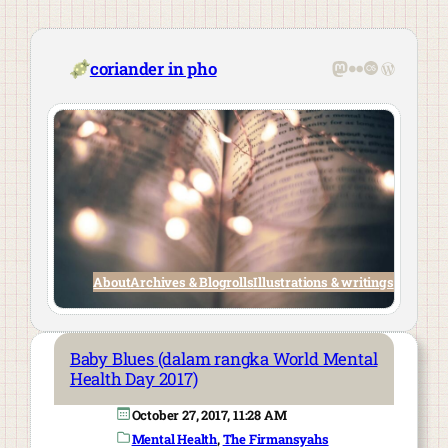
Skip
to
content
Mastodon
Flickr
Last.fm
WordPre
coriander in pho
About
Archives & Blogrolls
Illustrations & writings
Baby Blues (dalam rangka World Mental
Health Day 2017)
October 27, 2017, 11:28 AM
Mental Health
, 
The Firmansyahs