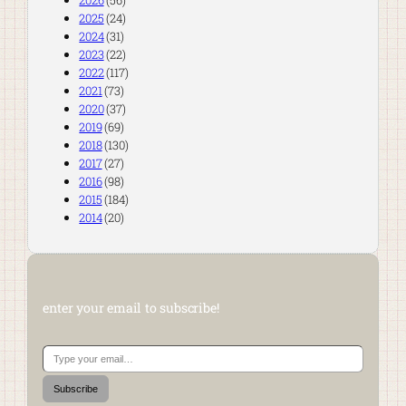
2026
(56)
2025
(24)
2024
(31)
2023
(22)
2022
(117)
2021
(73)
2020
(37)
2019
(69)
2018
(130)
2017
(27)
2016
(98)
2015
(184)
2014
(20)
enter your email to subscribe!
Type your email…
Subscribe