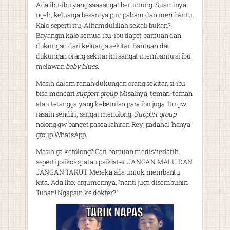
Ada ibu-ibu yang saaaangat beruntung. Suaminya
ngeh, keluarga besarnya pun paham dan membantu.
Kalo seperti itu, Alhamdulillah sekali bukan?
Bayangin kalo semua ibu-ibu dapet bantuan dan
dukungan dari keluarga sekitar. Bantuan dan
dukungan orang sekitar ini sangat membantu si ibu
melawan
baby blues
.
Masih dalam ranah dukungan orang sekitar, si ibu
bisa mencari
support group
. Misalnya, teman-teman
atau tetangga yang kebetulan para ibu juga. Itu gw
rasain sendiri, sangat menolong.
Support group
nolong gw banget pasca lahiran Rey; padahal ‘hanya’
group WhatsApp.
Masih ga ketolong? Cari bantuan medis/terlatih
seperti psikolog atau psikiater. JANGAN MALU DAN
JANGAN TAKUT. Mereka ada untuk membantu
kita. Ada lho, argumennya, “nanti juga disembuhin
Tuhan! Ngapain ke dokter?”