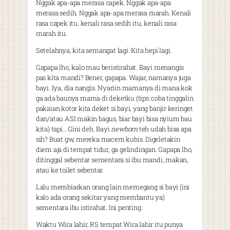
Nggak apa-apa merasa capek. Nggak apa-apa
merasa sedih. Nggak apa-apa merasa marah. Kenali
rasa capek itu, kenali rasa sedih itu, kenali rasa
marah itu.
Setelahnya, kita semangat lagi. Kita hepi lagi.
Gapapa lho, kalo mau beristirahat. Bayi menangis
pas kita mandi? Bener, gapapa. Wajar, namanya juga
bayi. Iya, dia nangis. Nyariin mamanya di mana kok
ga ada baunya mama di deketku (tips: coba tinggalin
pakaian kotor kita deket si bayi, yang banjir keringet
dan/atau ASI makin bagus, biar bayi bisa nyium bau
kita) tapi… Gini deh. Bayi
newborn
teh udah bisa apa
sih? Buat gw, mereka macem kubis. Digeletakin
diem aja di tempat tidur, ga gelindingan. Gapapa lho,
ditinggal sebentar sementara si ibu mandi, makan,
atau ke toilet sebentar.
Lalu membiarkan orang lain memegang si bayi (ini
kalo ada orang sekitar yang membantu ya)
sementara ibu istirahat. Ini penting.
Waktu Wira lahir, RS tempat Wira lahir itu punya