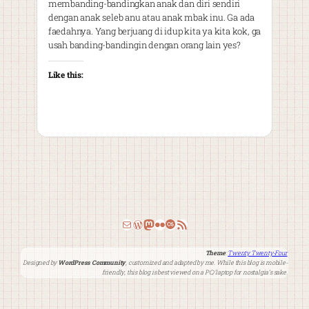
membanding-bandingkan anak dan diri sendiri
dengan anak seleb anu atau anak mbak inu. Ga ada
faedahnya. Yang berjuang di idup kita ya kita kok, ga
usah banding-bandingin dengan orang lain yes?
Like this:
Email
WordPress
Mastodon
Flickr
Last.fm
RSS Feed
Theme
:
Twenty Twenty-Four
Designed by
WordPress Community
, customized and adapted by me. While this blog is mobile-
friendly, this blog is best viewed on a PC/laptop for nostalgia’s sake.