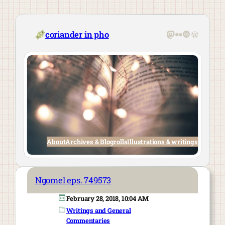
Skip
to
content
Mastodon
Flickr
Last.fm
WordPre
coriander in pho
About
Archives & Blogrolls
Illustrations & writings
Ngomel eps. 749573
February 28, 2018, 10:04 AM
Writings and General
Commentaries