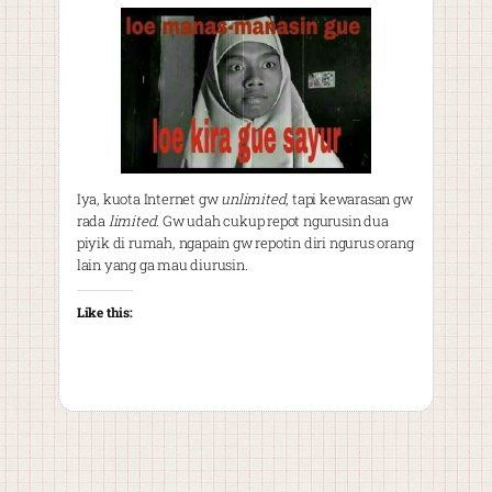
Iya, kuota Internet gw
unlimited
, tapi kewarasan gw
rada
limited
. Gw udah cukup repot ngurusin dua
piyik di rumah, ngapain gw repotin diri ngurus orang
lain yang ga mau diurusin.
Like this: