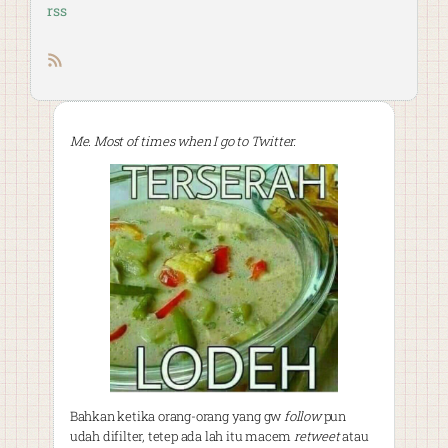
rss
RSS feed
Me. Most of times when I go to Twitter.
Bahkan ketika orang-orang yang gw
follow
pun
udah difilter, tetep ada lah itu macem
retweet
atau