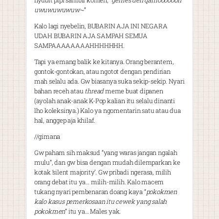
nyubit pipi sambil komen, “
gemes deh qamooooooh
uwuwuwuwuw~
“
Kalo lagi nyebelin, BUBARIN AJA INI NEGARA
UDAH BUBARIN AJA SAMPAH SEMUA
SAMPAAAAAAAAHHHHHHH.
Tapi ya emang balik ke kitanya. Orang berantem,
gontok-gontokan, atau ngotot dengan pendirian
mah selalu ada. Gw biasanya suka sekip-sekip. Nyari
bahan receh atau
thread
meme buat dipanen
(ayolah anak-anak K-Pop kalian itu selalu dinanti
lho koleksinya.) Kalo ya ngomentarin satu atau dua
hal, anggep aja khilaf.
//gimana
Gw paham sih maksud “yang waras jangan ngalah
mulu”, dan gw bisa dengan mudah dilemparkan ke
kotak ‘silent majority’. Gw pribadi ngerasa, milih
orang debat itu ya… milih-milih. Kalo macem
tukang nyari pembenaran doang kaya “
pokokmen
kalo kasus pemerkosaan itu cewek yang salah
pokokmen
” itu ya… Males yak.