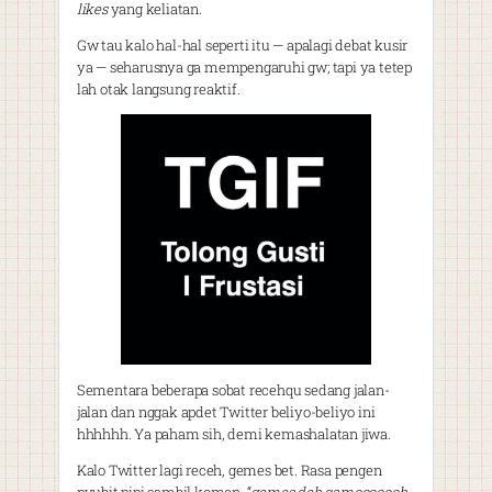
likes
yang keliatan.
Gw tau kalo hal-hal seperti itu — apalagi debat kusir
ya — seharusnya ga mempengaruhi gw; tapi ya tetep
lah otak langsung reaktif.
Sementara beberapa sobat recehqu sedang jalan-
jalan dan nggak apdet Twitter beliyo-beliyo ini
hhhhhh. Ya paham sih, demi kemashalatan jiwa.
Kalo Twitter lagi receh, gemes bet. Rasa pengen