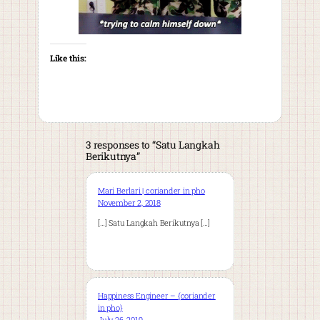
Like this:
3 responses to “Satu Langkah
Berikutnya”
Mari Berlari | coriander in pho
November 2, 2018
[…] Satu Langkah Berikutnya […]
Happiness Engineer – {coriander
in pho}
July 26, 2019