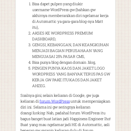
Bisa dapet pulpen yang diukir
username
WordPress gw (bahkan gw
akhirnya memberanikan diri ngelamar kerja
di Automattic ya gara-gara blog-nya Matt
itu),
AKSES KE WORDPRESS PREMIUM
DASHBOARD,
GENGSI, KEBANGGAN, DAN KEANGKUHAN
MENJADI BAGIAN PERUSAHAAN YANG
MENGUASAI 25% PASAR CMS,
Bisa punya blog dengan domain .blog,
PENGEN PUNYA KAOS DAN JAKET LOGO
WORDPRESS YANG BANYAK TERUS PAS GW
KERJA GW PAKE ITU KAOS DAN JAKET
AHZEG.
Soalnya gini; selain keliaran di Google, gw juga
keliaran di
forum WordPress
untuk mempersiapkan
diri ini. Selama ini gw seringnya keliaran
doang/
lurking
. Nah, padahal forum WordPress itu
bagus banget buat latian jadi Happiness Engineer lho!
Buat yang mau ngelamar jadi HE di Automattic, asli
beneran gw saranin keliaran dulu di forum