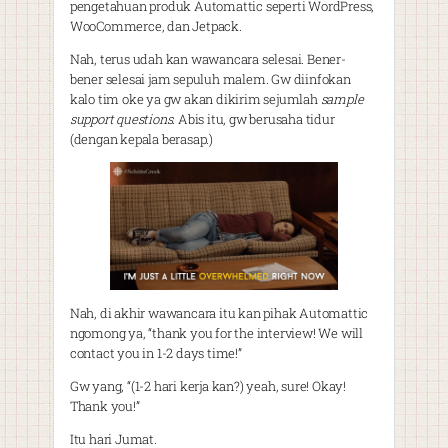
pengetahuan produk Automattic seperti WordPress,
WooCommerce, dan Jetpack.
Nah, terus udah kan wawancara selesai. Bener-
bener selesai jam sepuluh malem. Gw diinfokan
kalo tim oke ya gw akan dikirim sejumlah
sample
support questions
. Abis itu, gw berusaha tidur
(dengan kepala berasap.)
Nah, di akhir wawancara itu kan pihak Automattic
ngomong ya, “thank you for the interview! We will
contact you in 1-2 days time!”
Gw yang, “(1-2 hari kerja kan?) yeah, sure! Okay!
Thank you!”
Itu hari Jumat.