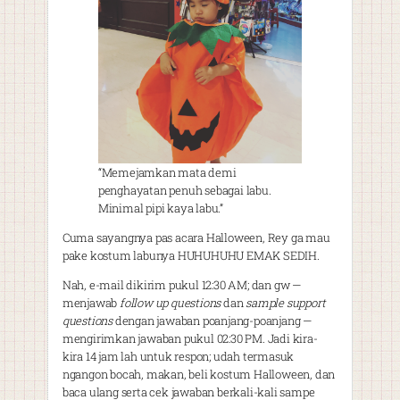
“Memejamkan mata demi
penghayatan penuh sebagai labu.
Minimal pipi kaya labu.”
Cuma sayangnya pas acara Halloween, Rey ga mau
pake kostum labunya HUHUHUHU EMAK SEDIH.
Nah, e-mail dikirim pukul 12:30 AM; dan gw —
menjawab
follow up questions
dan
sample support
questions
dengan jawaban poanjang-poanjang —
mengirimkan jawaban pukul 02:30 PM. Jadi kira-
kira 14 jam lah untuk respon; udah termasuk
ngangon bocah, makan, beli kostum Halloween, dan
baca ulang serta cek jawaban berkali-kali sampe