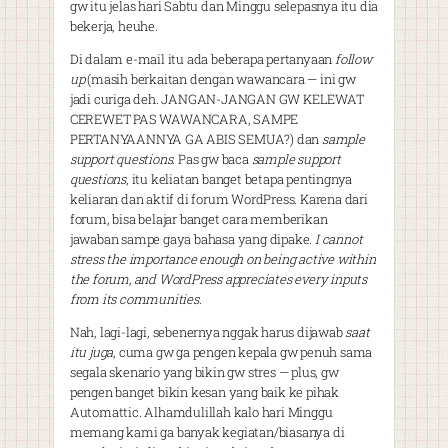
gw itu jelas hari Sabtu dan Minggu selepasnya itu dia
bekerja, heuhe.
Di dalam e-mail itu ada beberapa pertanyaan
follow
up
(masih berkaitan dengan wawancara — ini gw
jadi curiga deh. JANGAN-JANGAN GW KELEWAT
CEREWET PAS WAWANCARA, SAMPE
PERTANYAANNYA GA ABIS SEMUA?) dan
sample
support questions
. Pas gw baca
sample support
questions
, itu keliatan banget betapa pentingnya
keliaran dan aktif di forum WordPress. Karena dari
forum, bisa belajar banget cara memberikan
jawaban sampe gaya bahasa yang dipake.
I cannot
stress the importance enough on being active within
the forum, and WordPress appreciates every inputs
from its communities
.
Nah, lagi-lagi, sebenernya nggak harus dijawab
saat
itu juga
, cuma gw ga pengen kepala gw penuh sama
segala skenario yang bikin gw stres — plus, gw
pengen banget bikin kesan yang baik ke pihak
Automattic. Alhamdulillah kalo hari Minggu
memang kami ga banyak kegiatan/biasanya di