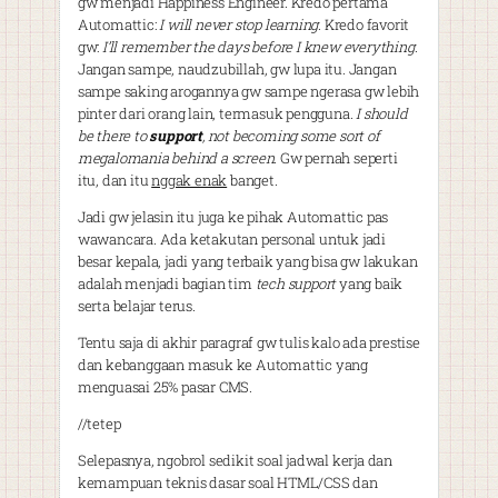
gw menjadi Happiness Engineer. Kredo pertama
Automattic:
I will never stop learning
. Kredo favorit
gw:
I’ll remember the days before I knew everything
.
Jangan sampe, naudzubillah, gw lupa itu. Jangan
sampe saking arogannya gw sampe ngerasa gw lebih
pinter dari orang lain, termasuk pengguna.
I should
be there to
support
, not becoming some sort of
megalomania behind a screen
. Gw pernah seperti
itu, dan itu
nggak enak
banget.
Jadi gw jelasin itu juga ke pihak Automattic pas
wawancara. Ada ketakutan personal untuk jadi
besar kepala, jadi yang terbaik yang bisa gw lakukan
adalah menjadi bagian tim
tech support
yang baik
serta belajar terus.
Tentu saja di akhir paragraf gw tulis kalo ada prestise
dan kebanggaan masuk ke Automattic yang
menguasai 25% pasar CMS.
//tetep
Selepasnya, ngobrol sedikit soal jadwal kerja dan
kemampuan teknis dasar soal HTML/CSS dan