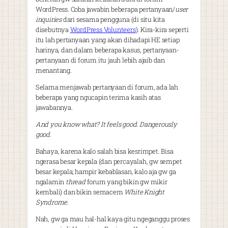
WordPress. Coba jawabin beberapa pertanyaan/
user
inquiries
dari sesama pengguna (di situ kita
disebutnya
WordPress Volunteers
). Kira-kira seperti
itu lah pertanyaan yang akan dihadapi HE setiap
harinya, dan dalam beberapa kasus, pertanyaan-
pertanyaan di forum itu jauh lebih ajaib dan
menantang.
Selama menjawab pertanyaan di forum, ada lah
beberapa yang ngucapin terima kasih atas
jawabannya.
And you know what? It feels good. Dangerously
good
.
Bahaya, karena kalo salah bisa kesrimpet. Bisa
ngerasa besar kepala (dan percayalah, gw sempet
besar kepala; hampir kebablasan, kalo aja gw ga
ngalamin
thread
forum yang bikin gw mikir
kembali) dan bikin semacem
White Knight
Syndrome
.
Nah, gw ga mau hal-hal kaya gitu ngeganggu proses