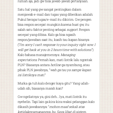
rumah aja, jadi gw bisa jawab-jawab pertanyaan.
Satu hal yang gw sangat pentingkan dalam
menjawab e-mail dan tugas yang diberikan adalah:
Pukul berapa tugas/e-mail itu dikirim. Gw pengen
bisa respon secepat mungkin karena buat gw, itu
salah satu faktor penting sebagai
support
. Respon
secepat yang dibisa. Kalo ga bisa ngasih
respon/jawaban saat itu, kasih tau kapan bisanya
(“
I’m sorry I can’t response to your inquiry right now. I
will get back at you in 2 hours time with solutions.
”)
Kalo bahasa manajemennya:
Managing
expectations
. Pernah kan, mati listrik lalu ngontak
PLN? Biasanya antara
hotline
ga nyambung, atau
pihak PLN jawabnya, “
wah ga tau ya sampe kapan
ini listriknya mati
.”
Murka ga tuh kalo denger kaya gitu? Yang udah-
udah sih, biasanya marah kan?
Gw ngeliatnya ya, gini deh… Iya, mati listrik itu
nyebelin. Tapi lain ga kira-kira reaksi pelanggan kalo
dikasih jawabannya: “
mohon maaf sekali atas
ketidaknyamanannya, bu. Saya lihat di sistem,