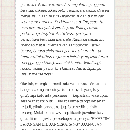
gardu listrik kami di area A mengalami gangguan.
Bisa jadi dikarenakan petir yang menyambar di area
dekat situ. Saat ini tim lapangan sudah turun dan
sedang memeriksa. Perkiraannya paling cepat itu
baru bisa menyala 3 jam lagi, bu. Paling buruk,
perkiraan paling buruk, itu biasanya 6 jam
berikutnya baru bisa menyala. Kami sarankan ibu
mencabut atau mematikan sambungan listrik
barang-barang elektronik penting di rumah atau
kantor; ditakutkan tegangan listrik yang naik turun
mengganggu kinerja alat elektronik. Sekali lagi,
mohon maaf ya bu. Tim kami sudah di lapangan
untuk memeriksa.
”
Oke lah, mungkin masih ada yang marah/muntab
banget saking emosinya (dan banyak yang kaya
gitu), tapi kalo ada perkiraan — kepastian, walaupun
sesamar apapun itu — berapa lama gangguan akan
terjadi, pihak pengguna juga bisa sedikit lebih
tenang. Malah kalo gw yang dikasih jawaban kaya
gitu, dijamin gw baper-sebaper-bapernya. “HAH? TIM
LAPANGAN DI LUAR SEKARANG? UJAN-UJAN