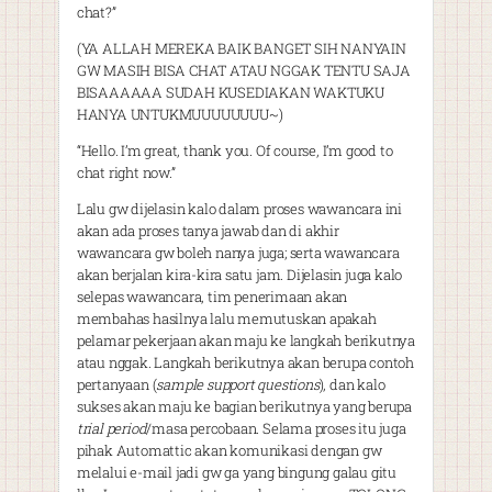
chat?”
(YA ALLAH MEREKA BAIK BANGET SIH NANYAIN
GW MASIH BISA CHAT ATAU NGGAK TENTU SAJA
BISAAAAAA SUDAH KUSEDIAKAN WAKTUKU
HANYA UNTUKMUUUUUUUU~)
“Hello. I’m great, thank you. Of course, I’m good to
chat right now.”
Lalu gw dijelasin kalo dalam proses wawancara ini
akan ada proses tanya jawab dan di akhir
wawancara gw boleh nanya juga; serta wawancara
akan berjalan kira-kira satu jam. Dijelasin juga kalo
selepas wawancara, tim penerimaan akan
membahas hasilnya lalu memutuskan apakah
pelamar pekerjaan akan maju ke langkah berikutnya
atau nggak. Langkah berikutnya akan berupa contoh
pertanyaan (
sample support questions
), dan kalo
sukses akan maju ke bagian berikutnya yang berupa
trial period
/masa percobaan. Selama proses itu juga
pihak Automattic akan komunikasi dengan gw
melalui e-mail jadi gw ga yang bingung galau gitu