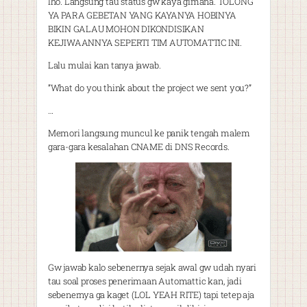
lho. Langsung tau status gw kaya gimana. TOLONG
YA PARA GEBETAN YANG KAYANYA HOBINYA
BIKIN GALAU MOHON DIKONDISIKAN
KEJIWAANNYA SEPERTI TIM AUTOMATTIC INI.
Lalu mulai kan tanya jawab.
”What do you think about the project we sent you?”
…
Memori langsung muncul ke panik tengah malem
gara-gara kesalahan CNAME di DNS Records.
Gw jawab kalo sebenernya sejak awal gw udah nyari
tau soal proses penerimaan Automattic kan, jadi
sebenernya ga kaget (LOL YEAH RITE) tapi tetep aja