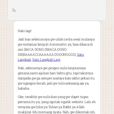
RSS feed
Halo lagi!
Jadi kan sebelumnya gw udah cerita awal mulanya
gw melamar kerja di Automattic ya, bisa dibaca di
sini (BACA DONG DIBACA DONG
DIIIBAAAACCAAAAAA DOOONGGGG):
Satu
Langkah
,
Satu Langkah Lagi
.
Nah, sebenernya gw pengen nulis lanjutannya
gimana nanti aja kan hari Sabtu gitu, tapi takutnya
daripada gw ga sempet soalnya kalo akhir pekan itu
gw ngangon bocah, jadi gw tulis sekarang aja ya,
hahaha.
Oke, terakhir gw nulis kan yang gw dapet tugas
pertama itu ya, yang ngutak-ngatik website. Lalu eh
ternyata gw lolos ya Tuhan ya Rabbi ya Allah
mukjizat-Mu memang nyata. Nah, gw dikontak nih,