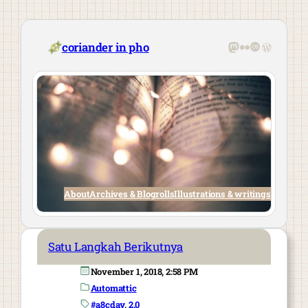
Skip
to
content
Mastodon
Flickr
Last.fm
WordPre
coriander in pho
About
Archives & Blogrolls
Illustrations & writings
Satu Langkah Berikutnya
November 1, 2018, 2:58 PM
Automattic
#a8cday
, 
2.0