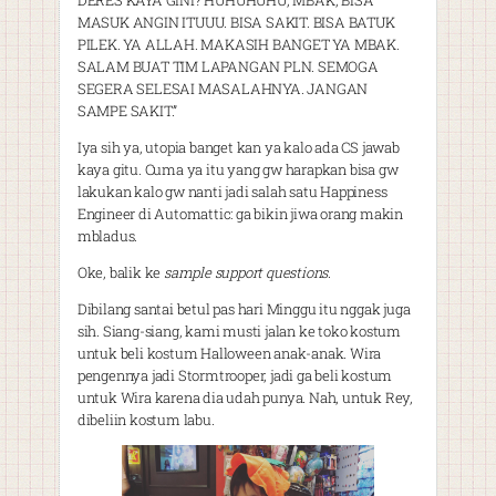
DERES KAYA GINI? HUHUHUHU, MBAK, BISA
MASUK ANGIN ITUUU. BISA SAKIT. BISA BATUK
PILEK. YA ALLAH. MAKASIH BANGET YA MBAK.
SALAM BUAT TIM LAPANGAN PLN. SEMOGA
SEGERA SELESAI MASALAHNYA. JANGAN
SAMPE SAKIT.”
Iya sih ya, utopia banget kan ya kalo ada CS jawab
kaya gitu. Cuma ya itu yang gw harapkan bisa gw
lakukan kalo gw nanti jadi salah satu Happiness
Engineer di Automattic: ga bikin jiwa orang makin
mbladus.
Oke, balik ke
sample support questions
.
Dibilang santai betul pas hari Minggu itu nggak juga
sih. Siang-siang, kami musti jalan ke toko kostum
untuk beli kostum Halloween anak-anak. Wira
pengennya jadi Stormtrooper, jadi ga beli kostum
untuk Wira karena dia udah punya. Nah, untuk Rey,
dibeliin kostum labu.