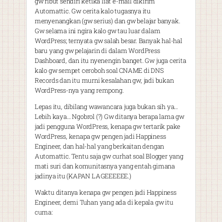
gw ribut sendiri ketika liat e-mail dikirim
Automattic. Gw cerita kalo tugasnya itu
menyenangkan (gw serius) dan gw belajar banyak.
Gw selama ini ngira kalo gw tau luar dalam
WordPress; ternyata gw salah besar. Banyak hal-hal
baru yang gw pelajarin di dalam WordPress
Dashboard, dan itu nyenengin banget. Gw juga cerita
kalo gw sempet ceroboh soal CNAME di DNS
Records dan itu murni kesalahan gw, jadi bukan
WordPress-nya yang rempong.
Lepas itu, dibilang wawancara juga bukan sih ya…
Lebih kaya… Ngobrol (?) Gw ditanya berapa lama gw
jadi pengguna WordPress, kenapa gw tertarik pake
WordPress, kenapa gw pengen jadi Happiness
Engineer, dan hal-hal yang berkaitan dengan
Automattic. Tentu saja gw curhat soal Blogger yang
mati suri dan komunitasnya yang entah gimana
jadinya itu (KAPAN LAGEEEEEE.)
Waktu ditanya kenapa gw pengen jadi Happiness
Engineer, demi Tuhan yang ada di kepala gw itu
cuma: