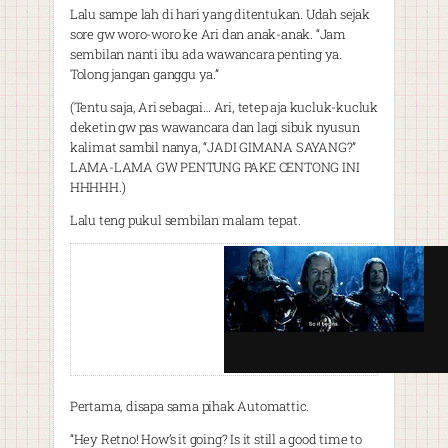
Lalu sampe lah di hari yang ditentukan. Udah sejak
sore gw woro-woro ke Ari dan anak-anak. “Jam
sembilan nanti ibu ada wawancara penting ya.
Tolong jangan ganggu ya.”
(Tentu saja, Ari sebagai… Ari, tetep aja kucluk-kucluk
deketin gw pas wawancara dan lagi sibuk nyusun
kalimat sambil nanya, “JADI GIMANA SAYANG?”
LAMA-LAMA GW PENTUNG PAKE CENTONG INI
HHHHH.)
Lalu teng pukul sembilan malam tepat.
Pertama, disapa sama pihak Automattic.
“Hey Retno! How’s it going? Is it still a good time to