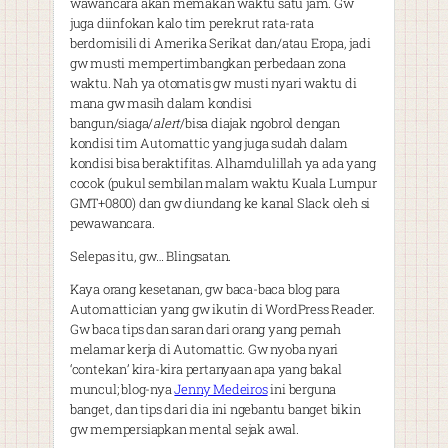
wawancara akan memakan waktu satu jam. Gw
juga diinfokan kalo tim perekrut rata-rata
berdomisili di Amerika Serikat dan/atau Eropa, jadi
gw musti mempertimbangkan perbedaan zona
waktu. Nah ya otomatis gw musti nyari waktu di
mana gw masih dalam kondisi
bangun/siaga/
alert
/bisa diajak ngobrol dengan
kondisi tim Automattic yang juga sudah dalam
kondisi bisa beraktifitas. Alhamdulillah ya ada yang
cocok (pukul sembilan malam waktu Kuala Lumpur
GMT+0800) dan gw diundang ke kanal Slack oleh si
pewawancara.
Selepas itu, gw… Blingsatan.
Kaya orang kesetanan, gw baca-baca blog para
Automattician yang gw ikutin di WordPress Reader.
Gw baca tips dan saran dari orang yang pernah
melamar kerja di Automattic. Gw nyoba nyari
‘contekan’ kira-kira pertanyaan apa yang bakal
muncul; blog-nya
Jenny Medeiros
ini berguna
banget, dan tips dari dia ini ngebantu banget bikin
gw mempersiapkan mental sejak awal.