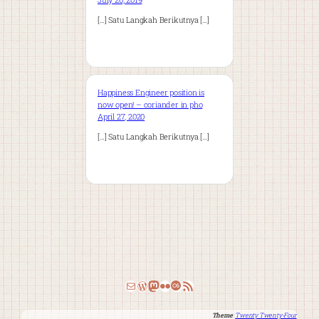
[…] Satu Langkah Berikutnya […]
Happiness Engineer position is
now open! – coriander in pho
April 27, 2020
[…] Satu Langkah Berikutnya […]
Email
WordPress
Mastodon
Flickr
Last.fm
RSS Feed
Theme
:
Twenty Twenty-Four