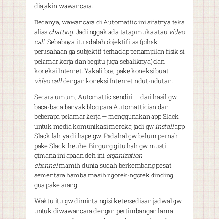
diajakin wawancara.
Bedanya, wawancara di Automattic ini sifatnya teks
alias
chatting
. Jadi nggak ada tatap muka atau
video
call
. Sebabnya itu adalah objektifitas (pihak
perusahaan ga subjektif terhadap penampilan fisik si
pelamar kerja dan begitu juga sebaliknya) dan
koneksi Internet. Yakali bos, pake koneksi buat
video call
dengan koneksi Internet ndut-ndutan.
Secara umum, Automattic sendiri — dari hasil gw
baca-baca banyak blog para Automattician dan
beberapa pelamar kerja — menggunakan app Slack
untuk media komunikasi mereka; jadi gw
install
app
Slack lah ya di hape gw. Padahal gw belum pernah
pake Slack, heuhe. Bingung gitu hah gw musti
gimana ini apaan deh ini
organization
channel
mamih dunia sudah berkembang pesat
sementara hamba masih ngorek-ngorek dinding
gua pake arang.
Waktu itu gw diminta ngisi ketersediaan jadwal gw
untuk diwawancara dengan pertimbangan lama